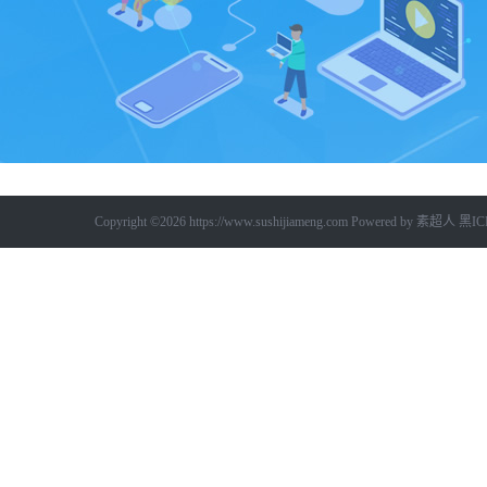
Copyright ©2026
https://www.sushijiameng.com
Powered by
素超人
黑IC