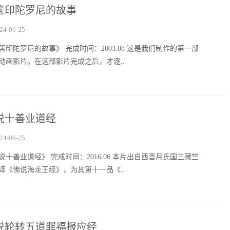
箧印陀罗尼的故事
24-06-25
箧印陀罗尼的故事》 完成时间：2003.08 这是我们制作的第一部
动画影片。在这部影片完成之后，才逐..
说十善业道经
24-06-25
说十善业道经》 完成时间：2016.06 本片出自西晋月氏国三藏竺
译《佛说海龙王经》，为其第十一品《..
说轮转五道罪福报应经