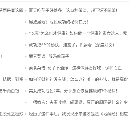
萨而是靠这四
夏天吃茄子好处多，这12种做法，超下饭还简单！
屡戒屡破？戒色成功的秘诀在此！
“吃素”怎么吃才健康？如何做一个健康的素食达人，秘
诀教给你！
成功戒SY的秘诀，泄露了，抓紧看（深度好文）
文！
酵素菜谱 | 酸汤煎茄子
素食菜谱 |茄子不油炸，这样做鲜香好吃，保护心血
管，降低胆固醇！
、拮据，到资
如何迎财神？没有钱，怎么办？唯一的办法，就是高僧
大德留给我们的秘诀！
赠千两白银
美女成功戒色2年，分享身心恢复健康的3个秘诀！
上师教言：​夫妻吵架、闹离婚，真正的原因是什么？令
家庭和合的秘诀？
生脱死之极妙
经历了这件事后，我发现原来这才是念《地藏经》相应
的秘诀