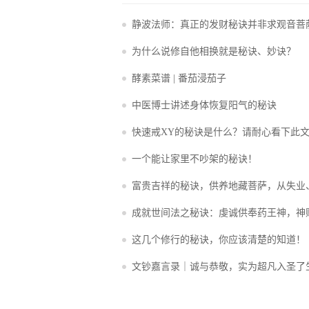
静波法师：真正的发财秘诀并非求观音菩
个字
为什么说修自他相换就是秘诀、妙诀？
酵素菜谱 | 番茄浸茄子
中医博士讲述身体恢复阳气的秘诀
快速戒XY的秘诀是什么？请耐心看下此
一个能让家里不吵架的秘诀！
富贵吉祥的秘诀，供养地藏菩萨，从失业
财丰溢家庭安乐
成就世间法之秘诀：虔诚供奉药王神，神
这几个修行的秘诀，你应该清楚的知道！
文钞嘉言录｜诚与恭敬，实为超凡入圣了
秘诀