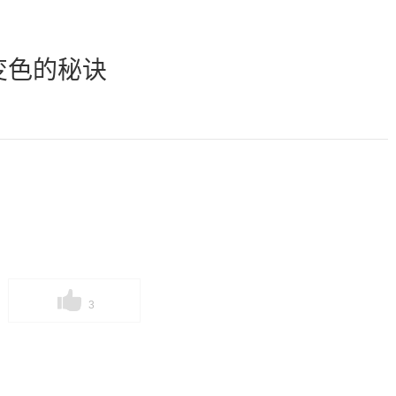
变色的秘诀
3