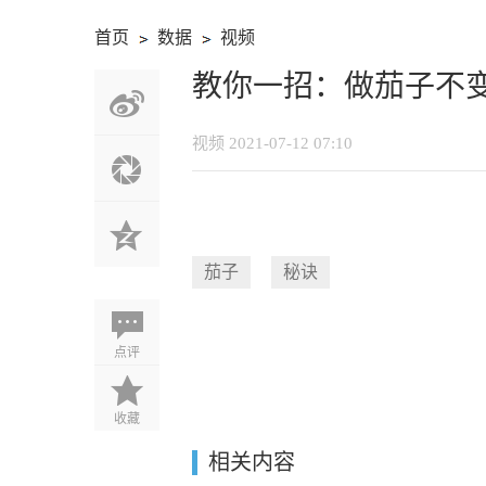
首页
数据
视频
›
›
教你一招：做茄子不
视频
2021-07-12 07:10
茄子
秘诀
点评
收藏
相关内容