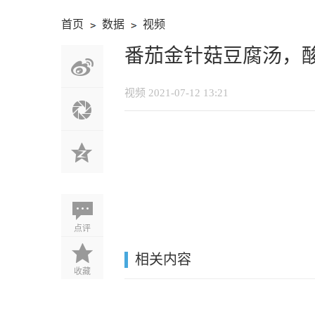
首页
数据
视频
›
›
番茄金针菇豆腐汤，
视频
2021-07-12 13:21
点评
相关内容
收藏