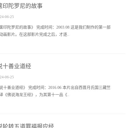
箧印陀罗尼的故事
24-06-25
箧印陀罗尼的故事》 完成时间：2003.08 这是我们制作的第一部
动画影片。在这部影片完成之后，才逐..
说十善业道经
24-06-25
说十善业道经》 完成时间：2016.06 本片出自西晋月氏国三藏竺
译《佛说海龙王经》，为其第十一品《..
说轮转五道罪福报应经