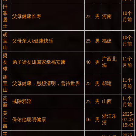
忏
罪
10个
父母健康长寿
男
河南
22
居
月前
士
胡
10个
宝
父母亲人k健康快乐
25
男
福建
月前
山
梁
广西北
11个
友
弟子梁友雄阖家幸福安康
40
男
海
月前
雄
胡
11个
宝
父母健康，思想清明，善待世界
25
男
胡建
月前
山
高
11个
戒除邪淫
男
山西
25
磊
月前
黄
2025-
浙江乐
仁
保佑他聪明健康
16
男
07-03
清
15:43
鑫
王
2025-