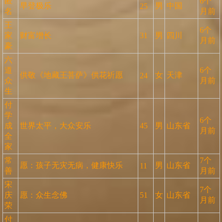
匿
6个
早登极乐
男
中国
25
名
月前
王
6个
家
财富增长
31
男
四川
月前
豪
六
道
6个
供敬《地藏王菩萨》供花祈愿
女
天津
24
众
月前
生
付
学
6个
成
世界太平，大众安乐
45
男
山东省
月前
全
家
常
7个
愿：孩子无灾无病，健康快乐
男
山东省
11
善
月前
宋
7个
庆
愿：众生念佛
51
女
山东省
月前
荣
付