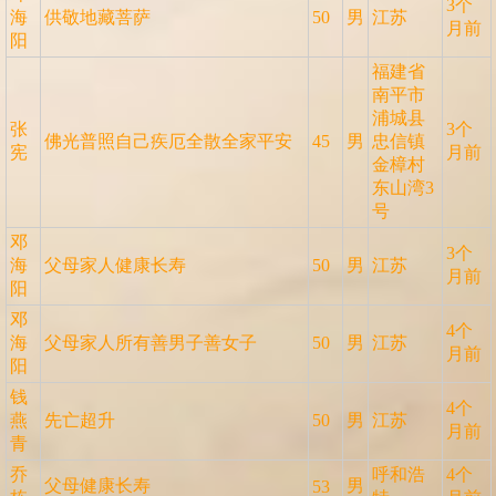
3个
海
供敬地藏菩萨
50
男
江苏
月前
阳
福建省
南平市
浦城县
张
3个
佛光普照自己疾厄全散全家平安
45
男
忠信镇
宪
月前
金樟村
东山湾3
号
邓
3个
海
父母家人健康长寿
50
男
江苏
月前
阳
邓
4个
海
父母家人所有善男子善女子
50
男
江苏
月前
阳
钱
4个
燕
先亡超升
50
男
江苏
月前
青
乔
呼和浩
4个
父母健康长寿
男
53