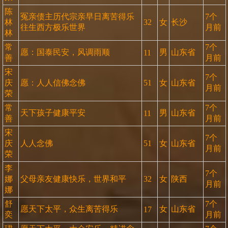
陈
冤亲债主历代宗亲早日离苦得乐
7个
林
32
女
长沙
往生西方极乐世界
月前
林
常
7个
愿：国泰民安，风调雨顺
男
山东省
11
善
月前
宋
7个
庆
愿：人人信佛念佛
51
女
山东省
月前
荣
常
7个
天下孩子健康平安
男
山东省
11
善
月前
宋
7个
庆
人人念佛
51
女
山东省
月前
荣
李
7个
娜
父母亲友健康快乐，世界和平
32
女
陕西
月前
娜
舒
7个
愿天下太平，众生离苦得乐
女
山东省
17
奕
月前