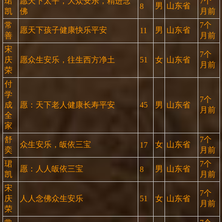
珺
愿天下太平，大众安乐，精进念
7个
男
山东省
8
凯
佛
月前
常
7个
愿天下孩子健康快乐平安
男
山东省
11
善
月前
宋
7个
庆
愿众生安乐，往生西方净土
51
女
山东省
月前
荣
付
学
7个
成
愿：天下老人健康长寿平安
45
男
山东省
月前
全
家
舒
7个
众生安乐，皈依三宝
女
山东省
17
奕
月前
珺
7个
愿：人人皈依三宝
男
山东省
8
凯
月前
宋
7个
庆
人人念佛众生安乐
51
女
山东省
月前
荣