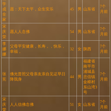
学
7个
成
愿：天下太平，众生安乐
45
男
山东省
月前
全
家
宋
7个
庆
愿人人念佛
54
男
山东省
月前
荣
李
父母平安健康，长寿，，快乐，
7个
娜
32
女
陕西
幸福，
月前
娜
福建省
南平市
浦城县
张
佛光普照父母亲友亲自见证早日
7个
44
男
忠信镇
宪
降我身
月前
金樟村
东山湾3
号
宋
7个
庆
人人信佛念佛
51
女
山东省
月前
荣