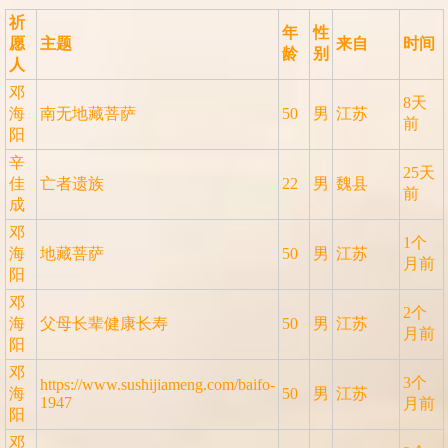
祈
年
性
愿
主题
来自
时间
龄
别
人
邓
8天
海
南无地藏菩萨
50
男
江苏
前
阳
辛
25天
佳
亡者遗族
22
男
魏县
前
成
邓
1个
海
地藏菩萨
50
男
江苏
月前
阳
邓
2个
海
父母长辈健康长寿
50
男
江苏
月前
阳
邓
3个
https://www.sushijiameng.com/baifo-
海
50
男
江苏
1947
月前
阳
邓