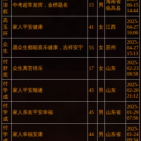
海南省
澎
中考超常发挥，金榜题名
15
男
06-15
临高县
14:44
权
高
2025-
玉
家人平安健康
41
女
江西
04-27
16:06
环
2025-
众
愿众生都能喜乐健康，吉祥安宁
女
苏州
55
04-27
生
15:13
付
2025-
舒
众生离苦得乐
17
女
山东
02-23
08:58
奕
付
2025-
学
家人平安顺遂
45
男
山东
02-20
21:12
成
付
2025-
学
家人亲友平安幸福
45
男
山东省
01-29
07:56
成
付
2025-
学
家人幸福安康
44
男
山东省
01-24
09:34
成