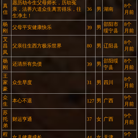
愿历劫今生父母师长，历劫冤
真
8个
亲，法界六道众生离苦得乐，往
36
男
湖南
信
月前
生净土！
杨
邵阳市
8个
父母平安健康快乐
男
39
刚
绥宁县
月前
艾
8个
昌
父亲往生西方极乐世界
80
男
辽阳县
月前
凤
杨
邵阳绥
8个
还清所有负债
男
39
刚
宁县
月前
王
8个
家
众生早度
31
男
四川
月前
豪
众
9个
本心不退
男
广西
127
生
月前
苏
9个
托
财运亨通
37
女
广西
月前
弟
程
9个
女儿健康成长
女
天津
44