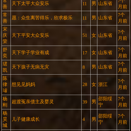
常
7个
天下太平大众安乐
男
山东省
11
善
月前
常
7个
愿：众生离苦得乐，欣求极乐
男
山东省
11
善
月前
宋
7个
庆
天下平安大众安乐
51
女
山东省
月前
荣
舒
7个
天下学子学业有成
女
山东省
17
奕
月前
珺
7个
天下孩子无病无灾
男
山东省
8
凯
月前
陈
7个
律
想见见妈妈
28
女
浙江
月前
璿
杨
邵阳绥
7个
超渡冤亲债主及婴灵
男
39
刚
宁
月前
杨
邵阳绥
7个
昊
儿子健康成长
4
男
宁
月前
城