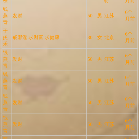
栋
特
月前
钱
6个
燕
发财
50
男
江苏
月前
青
于
6个
炎
戒邪淫 求财富 求健康
30
女
北京
月前
禾
钱
6个
燕
发财
50
男
江苏
月前
青
钱
6个
燕
发财
50
男
江苏
月前
青
钱
6个
燕
发财
50
男
江苏
月前
青
钱
6个
燕
发财
50
男
江苏
月前
青