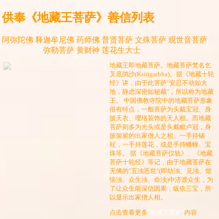
供奉《地藏王菩萨》善信列表
阿弥陀佛
释迦牟尼佛
药师佛
普贤菩萨
文殊菩萨
观世音菩萨
地藏王菩萨
弥勒菩萨
黄财神
莲花生大士
地藏王即地藏菩萨。地藏菩萨梵名乞
叉底鹐沙(Ksitigarbha)。据《地藏十轮
经》讲，由于此菩萨"安忍不动如大
地，静虑深密如秘藏"，所以称为地藏
王。 中国佛教寺院中的地藏菩萨形象
很有特点，一般菩萨为头戴宝冠、身
披天衣、璎珞装饰的天人相。而地藏
菩萨则多为光头或是头戴毗卢冠，身
披袈裟的出家僧人之相。一手持锡
杖，一手持莲花，或是手持幡幢、宝
珠等。 据《地藏菩萨仪轨》、《地藏
菩萨十轮经》等记，由于地藏菩萨在
无佛的"五浊恶世"(即劫浊、见浊、烦
恼浊、众生浊、命浊)中济渡众生，为
了让众生能深信因果，皈依三宝，所
以显示出家僧人相。
点击查看更多
"地藏王菩萨"
内容