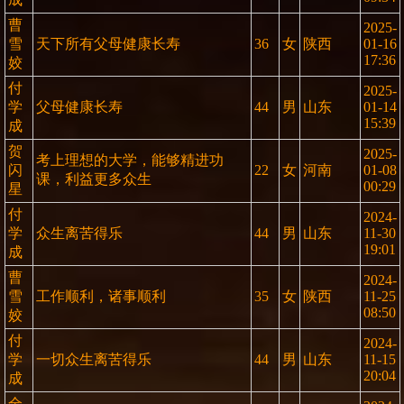
曹
2025-
雪
天下所有父母健康长寿
36
女
陕西
01-16
17:36
姣
付
2025-
学
父母健康长寿
44
男
山东
01-14
15:39
成
贺
2025-
考上理想的大学，能够精进功
闪
22
女
河南
01-08
课，利益更多众生
00:29
星
付
2024-
学
众生离苦得乐
44
男
山东
11-30
19:01
成
曹
2024-
雪
工作顺利，诸事顺利
35
女
陕西
11-25
08:50
姣
付
2024-
学
一切众生离苦得乐
44
男
山东
11-15
20:04
成
全