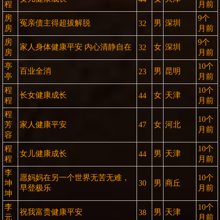
程
月前
房
9个
冤亲债主得超拔解脱
男
深圳
32
房
月前
房
9个
家人身体健康平安 内心清静自在
女
深圳
32
房
月前
亭
10个
百业全消
男
昆明
23
亭
月前
程
10个
长女健康成长
女
天津
44
程
月前
程
10个
芳
家人健康平安
47
女
河北
月前
容
程
10个
女儿健康成长
男
天津
44
程
月前
李
愿妈妈在另一个世界无苦无难，
10个
坤
30
男
商丘
早登极乐
月前
坤
李
10个
祝我富贵健康平安
男
天津
38
元
月前