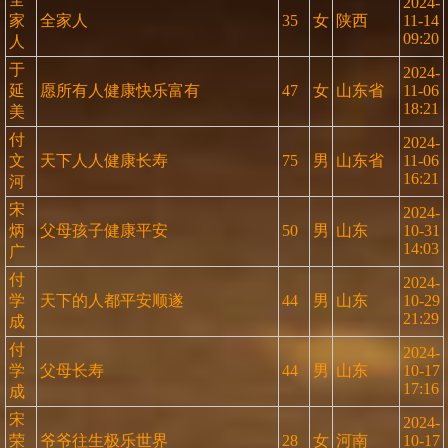
2024-
家
全家人
35
女
陕西
11-14
09:20
人
于
2024-
延
愿所有人健康快乐富有
47
女
山东省
11-06
18:21
美
付
2024-
文
天下人人健康长寿
75
男
山东省
11-06
16:21
河
宋
2024-
炳
父母孩子健康平安
50
男
山东
10-31
14:03
广
付
2024-
学
天下的人都平安顺遂
44
男
山东
10-29
21:29
成
付
2024-
学
父母长寿
44
男
山东
10-17
17:16
成
宋
2024-
荣
爷爷往生极乐世界
28
女
河南
10-17