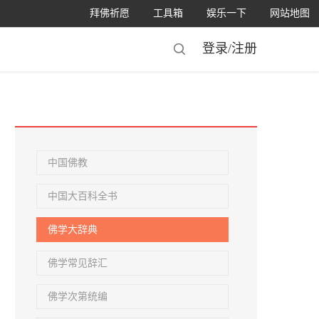
拜佛祈愿
工具箱
娱乐一下
网站地图
登录/
注册
中国佛教
中国大百科全书
佛学大辞典
佛学常见辞汇
佛学次第统编