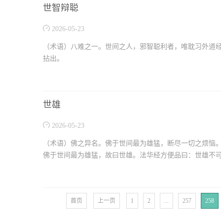
世智辩聪
2026-05-23
（术语）八难之一。世间之人，邪智聪利者，唯耽习外道
拈出。
世雄
2026-05-23
（术语）佛之异名。佛于世间最为雄猛，断尽一切之烦恼
佛于世间最为雄猛，故曰世雄。法华经方便品曰：世雄不可
首页
上一页
1
2
...
257
258