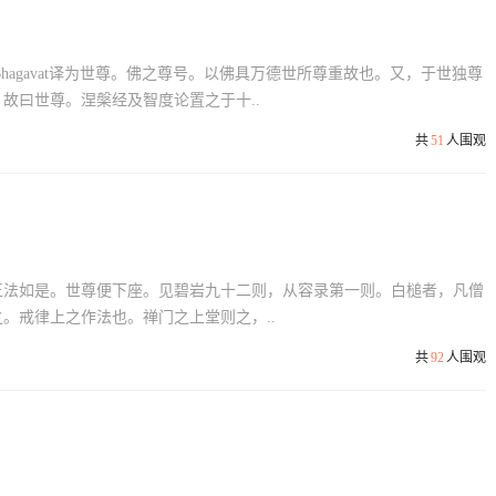
婆Bhagavat译为世尊。佛之尊号。以佛具万德世所尊重故也。又，于世独尊
故曰世尊。涅槃经及智度论置之于十..
共
51
人围观
王法如是。世尊便下座。见碧岩九十二则，从容录第一则。白槌者，凡僧
。戒律上之作法也。禅门之上堂则之，..
共
92
人围观