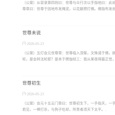
（公案）从容录第四则曰：世尊与众行次以手指地曰：此
尊章曰：世尊于因地布发掩泥，以花献燃灯佛。佛指布发处
世尊未说
2026-05-23
（公案）五灯会元世尊章：世尊临入涅槃，文殊请于佛，
轮，是会转法轮耶？是本于楞伽经三：我从某夜得最正觉，
世尊初生
2026-05-23
（公案）会元十五云门章曰：世尊初生下，一手指天，一
若见，一棒打杀，与狗子吃却，所贵者须天下太平。..