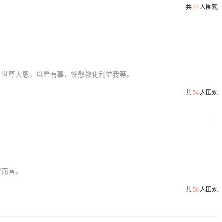
共
47
人围观
：世尊大恩，以希有事，怜愍教化利益我等。
共
54
人围观
智而言。
共
56
人围观