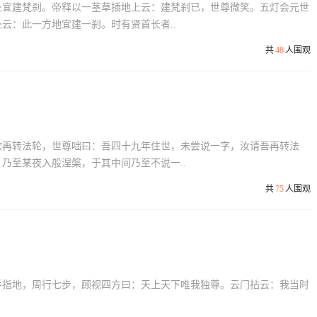
处宜建梵刹。帝释以一茎草插地上云：建梵刹已，世尊微笑。五灯会元世
云：此一方地宜建一刹。时有贤首长者..
共
48
人围观
欲再转法轮，世尊咄曰：吾四十九年住世，未尝说一字，汝请吾再转法
乃至某夜入般涅槃，于其中间乃至不说一..
共
75
人围观
手指地，周行七步，顾视四方曰：天上天下唯我独尊。云门拈云：我当时