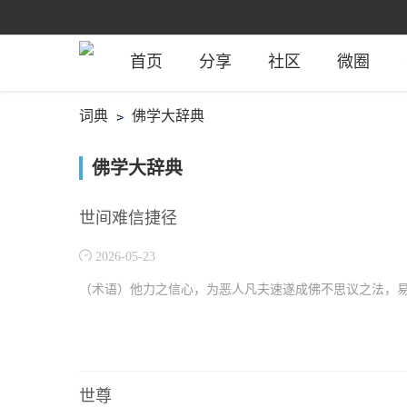
首页
分享
社区
微圈
词典
佛学大辞典
佛学大辞典
世间难信捷径
2026-05-23
（术语）他力之信心，为恶人凡夫速遂成佛不思议之法，
世尊