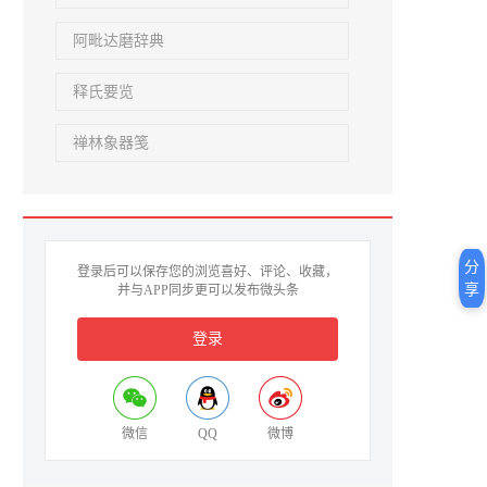
阿毗达磨辞典
释氏要览
禅林象器笺
分
登录后可以保存您的浏览喜好、评论、收藏，
享
并与APP同步更可以发布微头条
登录
微信
QQ
微博