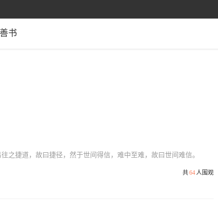
善书
易往之捷道，故曰捷径，然于世间得信，难中至难，故曰世间难信。
共
64
人围观