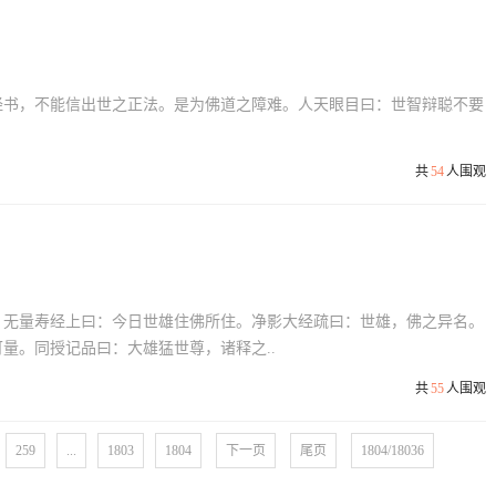
经书，不能信出世之正法。是为佛道之障难。人天眼目曰：世智辩聪不要
共
54
人围观
。无量寿经上曰：今日世雄住佛所住。净影大经疏曰：世雄，佛之异名。
量。同授记品曰：大雄猛世尊，诸释之..
共
55
人围观
259
...
1803
1804
下一页
尾页
1804/18036