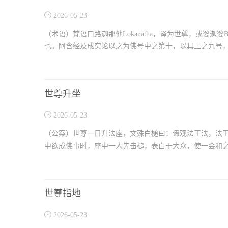
2026-05-23
（术语）梵语曰路迦那他Lokanātha，译为世尊，或婆迦
也。阿含经及成实论以之为佛号中之第十，以具上之九号，
世尊升坐
2026-05-23
（公案）世尊一日升法座，文殊白槌曰：谛观法王法，法
中欲成佛事时，座中一人先击槌，表白于大众，使一会和之
世尊指地
2026-05-23