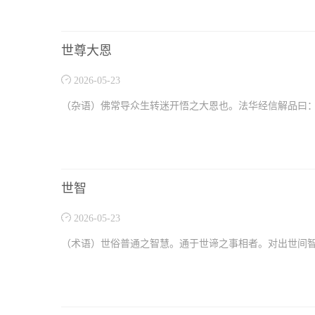
世尊大恩
2026-05-23
（杂语）佛常导众生转迷开悟之大恩也。法华经信解品曰
世智
2026-05-23
（术语）世俗普通之智慧。通于世谛之事相者。对出世间