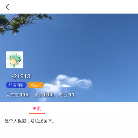
-21913
男同学
素超人
116
0.00
11
人气值
余额
积分
主页
这个人很懒，啥也没留下。