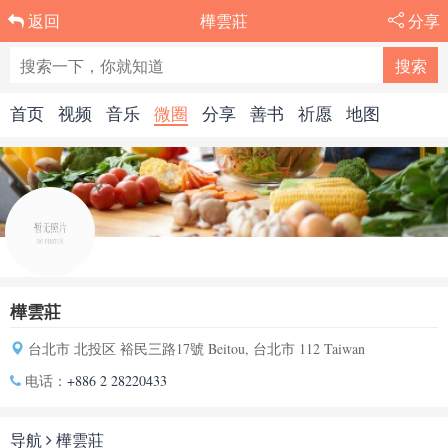
樺雲莊
分享
返回
首页
视频
音乐
微圈
分享
善书
祈愿
地图
樺雲莊
台北市 北投区 裕民三路17號 Beitou, 台北市 112 Taiwan
电话：
+886 2 28220433
导航
樺雲莊