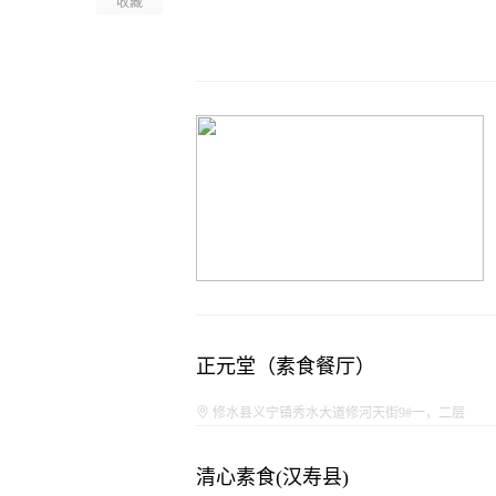
收藏
正元堂（素食餐厅）
修水县义宁镇秀水大道修河天街9#一，二层
清心素食(汉寿县)