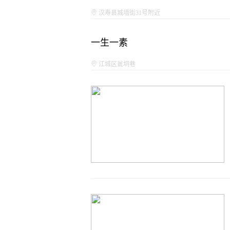
汉寿县城墙街31号附近
一生一素
江城区瓮垌巷