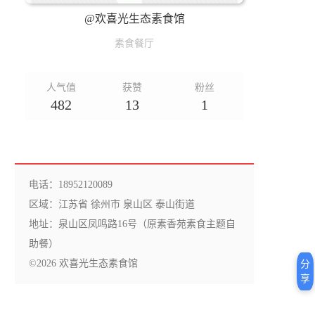
@欢喜光生态素食馆
素食餐厅
人气值
获赞
粉丝
482
13
1
电话：18952120089
区域：江苏省 徐州市 泉山区 泰山街道
地址：泉山区凤鸣路16号（原素香苑素食主题自
助餐）
©2026 欢喜光生态素食馆
分
享