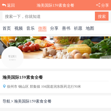
瀚美国际159素食全餐
分享
返回
首页
视频
音乐
微圈
分享
善书
祈愿
地图
瀚美国际159素食全餐
徐州市 铜山区 郑集镇 104国道润东医药北行50米
导航
瀚美国际159素食全餐