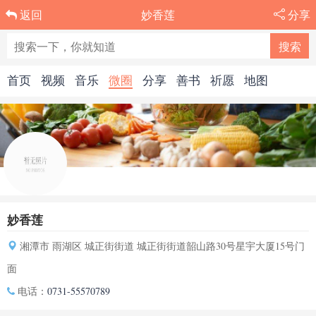
妙香莲
分享
返回
首页
视频
音乐
微圈
分享
善书
祈愿
地图
妙香莲
湘潭市 雨湖区 城正街街道 城正街街道韶山路30号星宇大厦15号门
面
电话：
0731-55570789