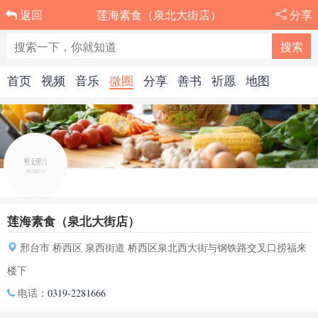
莲海素食（泉北大街店）
分享
返回
首页
视频
音乐
微圈
分享
善书
祈愿
地图
莲海素食（泉北大街店）
邢台市 桥西区 泉西街道 桥西区泉北西大街与钢铁路交叉口捞福来
楼下
电话：
0319-2281666