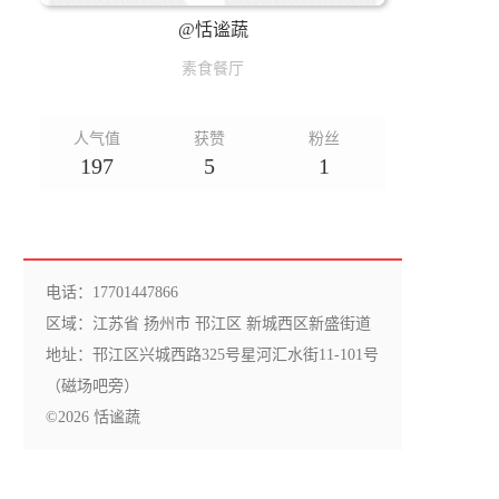
@恬谧蔬
素食餐厅
人气值
获赞
粉丝
197
5
1
电话：17701447866
区域：江苏省 扬州市 邗江区 新城西区新盛街道
地址：邗江区兴城西路325号星河汇水街11-101号
（磁场吧旁）
©2026 恬谧蔬