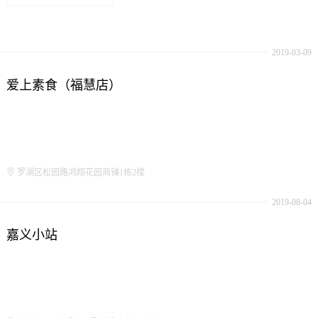
2019-03-09
爱上素食（福慧店）
罗湖区松园路鸿翔花园商铺1栋2楼
2019-08-04
嘉义小站