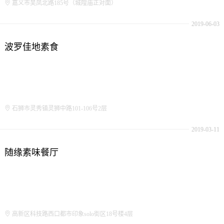
嘉义市吴凤北路185号（城隍庙正对面）
2019-06-03
波罗佳地素食
石狮市灵秀镇灵狮中路101-106号2层
2019-03-11
随缘素味餐厅
高新区科技路西口都市印象solo街区18号楼4层