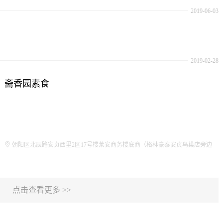
2019-06-03
2019-02-28
斋香园素食
朝阳区北辰路安贞西里2区17号楼莱安商务楼底商（格林豪泰安贞鸟巢店旁边
点击查看更多 >>