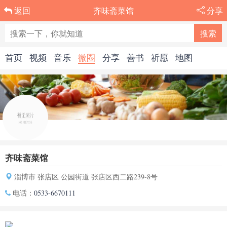
齐味斋菜馆
分享
返回
首页
视频
音乐
微圈
分享
善书
祈愿
地图
齐味斋菜馆
淄博市 张店区 公园街道 张店区西二路239-8号
电话：
0533-6670111