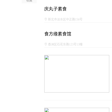
收藏
庆丸子素食
新北市淡水区中正路156号
食方缘素食馆
香洲区石花东路123号13幢