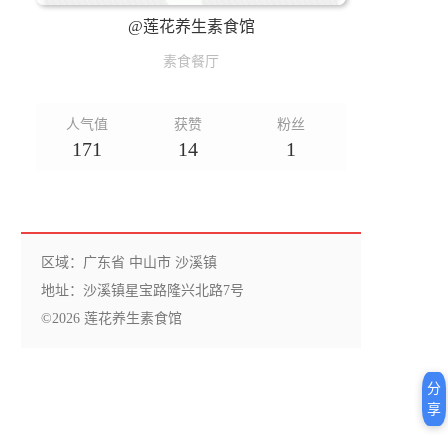
@莲花养生素食馆
素食餐厅
人气值
获赞
粉丝
171
14
1
区域：广东省 中山市 沙溪镇
地址：沙溪镇星宝路隆兴北路7号
©2026 莲花养生素食馆
分
享