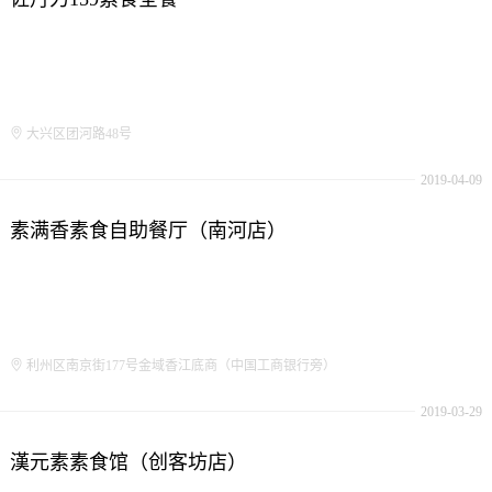
大兴区团河路48号
2019-04-09
素满香素食自助餐厅（南河店）
利州区南京街177号金域香江底商（中国工商银行旁）
2019-03-29
漢元素素食馆（创客坊店）