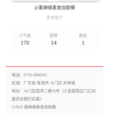
@素婵缘素食自助餐
素食餐厅
人气值
获赞
粉丝
170
14
1
电话：0756-6808101
区域：广东省 珠海市 斗门区 井岸镇
地址：斗门区田洋二巷36号（人民医院正门口对
面农业银行后面）
©2026 素婵缘素食自助餐