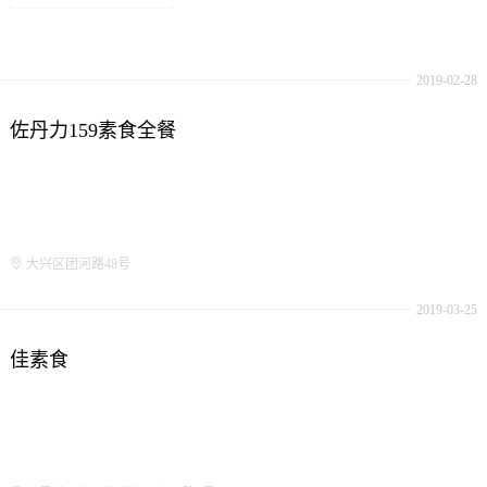
2019-02-28
佐丹力159素食全餐
大兴区团河路48号
2019-03-25
佳素食