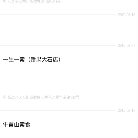
七星关区市西街道办沿河西路1号
2019-08-10
2019-03-07
一生一素（番禺大石店）
番禺区大石街道敏捷四季花园景华南路143号
2019-03-16
牛首山素食