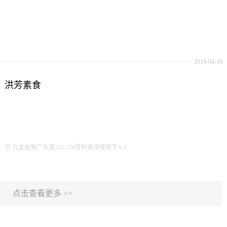
2019-04-19
洪芳素食
九龙佐敦广东道332-338号利来洋楼地下A-C
点击查看更多 >>