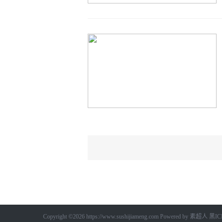
Copyright ©2026
https://www.sushijiameng.com
Powered by
素超人
黑IC