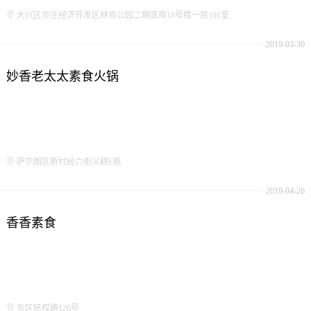
大兴区亦庄经济开发区林肯公园二期底商18号楼一层101室
2019-03-30
妙香老太太素食火锅
萨尔图区新村经六街义耕E栋
2019-04-26
香香素食
东区民权路126号