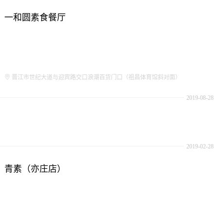
一和圆素食餐厅
晋江市世纪大道与迎宾路交口浪潮百货门口（祖昌体育馆斜对面）
2019-08-28
2019-02-28
青素（亦庄店）