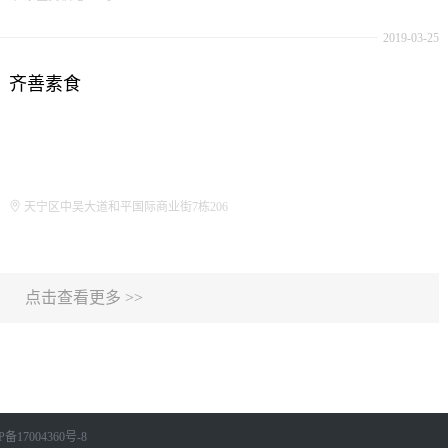
2019-03-25
齐善素食
天宁区中吴大道和平国际商业街7栋206
点击查看更多 >>
P备17004360号-8