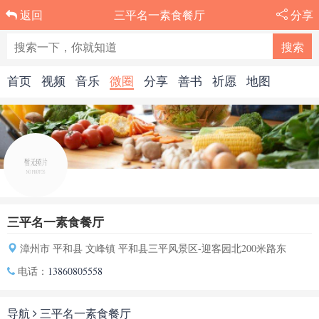
三平名一素食餐厅
分享
返回
首页
视频
音乐
微圈
分享
善书
祈愿
地图
三平名一素食餐厅
漳州市 平和县 文峰镇 平和县三平风景区-迎客园北200米路东
电话：
13860805558
导航
三平名一素食餐厅