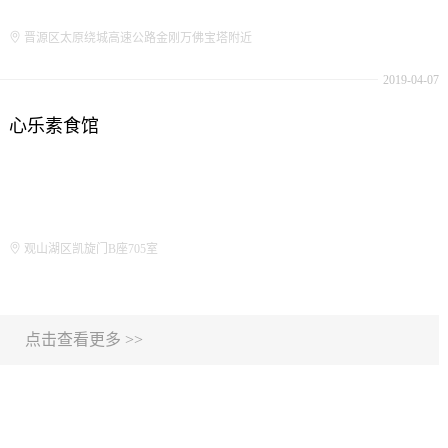
晋源区太原绕城高速公路金刚万佛宝塔附近
2019-04-07
心乐素食馆
观山湖区凯旋门B座705室
点击查看更多 >>