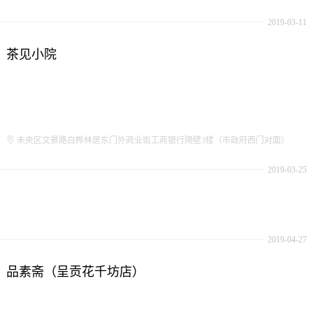
2019-03-11
茶见小院
未央区文景路白桦林居东门外商业街工商银行隔壁3楼（市政府西门对面）
2019-03-25
2019-04-27
品素斋（呈贡花千坊店）