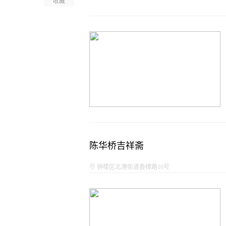
收藏
陈华桥吉祥斋
钟楼区北港街道香樟路10号