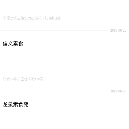
呈贡彩云路实力心城花千坊18栋2楼
2019-06-20
信义素食
台中市东区信义街178号
2019-06-17
龙泉素食苑