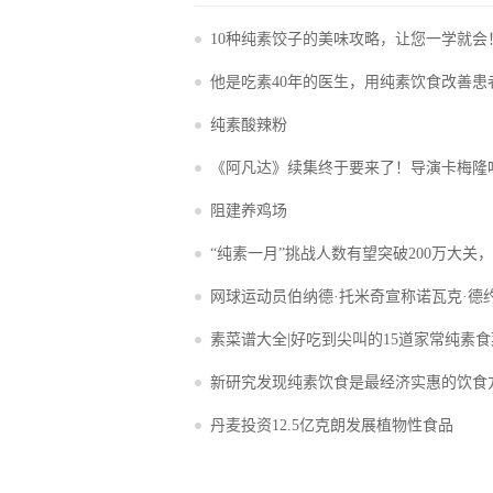
10种纯素饺子的美味攻略，让您一学就会
他是吃素40年的医生，用纯素饮食改善患
况，他说：食物比一切都重要
纯素酸辣粉
《阿凡达》续集终于要来了！导演卡梅隆
提供的餐食都是纯素。
阻建养鸡场
“纯素一月”挑战人数有望突破200万大关
多的公司参加活动
网球运动员伯纳德·托米奇宣称诺瓦克·德
励”他成为纯素食者
素菜谱大全|好吃到尖叫的15道家常纯素
新研究发现纯素饮食是最经济实惠的饮食
丹麦投资12.5亿克朗发展植物性食品