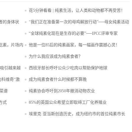
！
花5分钟看看 | 纯素生活，​让人类和动物都不再受苦！
者的身体状
“我们正在准备第一次的母鸡解放行动”──母女纯素活动
家4──苔丝和莫莉·福特
“全球纯素化现在是生存的必要”──IPCC评审专家
吃素，片场内
他是一位85后的纯素画家，每一幅画作震撼心灵！
为什么我应该成为纯素食者？
，吸引越来越
西班牙部长呼吁公众少吃肉以帮助保护地球
约科维奇“激
成为纯素食者什么时候都不算晚
食菜谱
纯素协会呼吁到2050年撤消动物农业
方式
85%的英国公众希望立即取缔工厂化养殖业
埃里克·亚当斯创造历史，成为纽约市的首位纯素市长