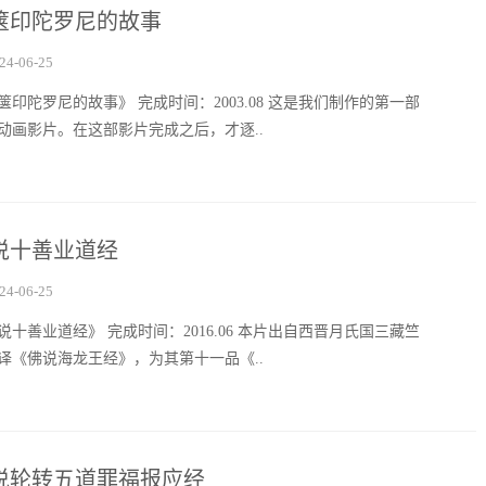
箧印陀罗尼的故事
24-06-25
箧印陀罗尼的故事》 完成时间：2003.08 这是我们制作的第一部
动画影片。在这部影片完成之后，才逐..
说十善业道经
24-06-25
说十善业道经》 完成时间：2016.06 本片出自西晋月氏国三藏竺
译《佛说海龙王经》，为其第十一品《..
说轮转五道罪福报应经