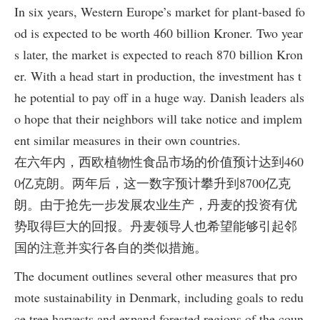
In six years, Western Europe’s market for plant-based fo
od is expected to be worth 460 billion Kroner. Two year
s later, the market is expected to reach 870 billion Kron
er. With a head start in production, the investment has t
he potential to pay off in a huge way. Danish leaders als
o hope that their neighbors will take notice and implem
ent similar measures in their own countries.
在六年内，西欧植物性食品市场的价值预计达到460
0亿克朗。两年后，这一数字预计攀升到8700亿克
朗。由于抢先一步发展农业生产，丹麦的投资有优
势取得巨大的回报。丹麦领导人也希望能够引起邻
国的注意并实行各自的类似措施。
The document outlines several other measures that pro
mote sustainability in Denmark, including goals to redu
ce tree harvests and expand forested regions of the coun