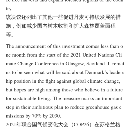
try.
该决议还列出了其他一些促进丹麦可持续发展的措
施，例如减少国内树木收割和扩大森林覆盖面积
等。
The announcement of this investment comes less than o
ne month from the start of the 2021 United Nations Cli
mate Change Conference in Glasgow, Scotland. It remai
ns to be seen what will be said about Denmark’s leaders
hip position in the fight against global climate change,
but hopes are high among those who believe in a future
for sustainable living. The measure marks an important
step in their ambitious plan to reduce greenhouse gas e
missions by 70% by 2030.
2021年联合国气候变化大会（COP26）在苏格兰格