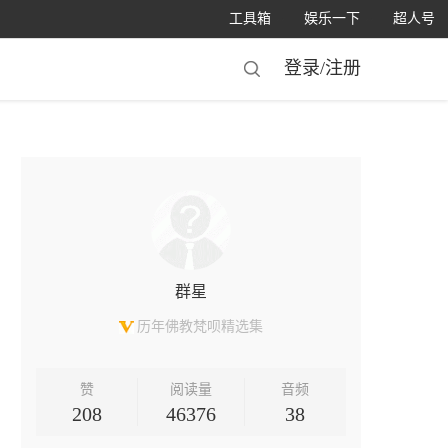
工具箱
娱乐一下
超人号
登录/
注册
群星
历年佛教梵呗精选集
赞
阅读量
音频
208
46376
38