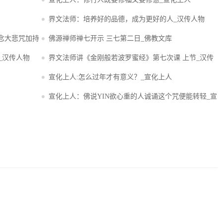
界文法师：培养好的品德，成为更好的人_汉传人物
念大悲咒加持
佛源禅师禅七开示 三七第二日_佛教文库
_汉传人物
界文法师讲《金刚般若波罗蜜经》第七次课 上节_汉传
人物
宣化上人:怎么过年才有意义？_宣化上人
宣化上人：佛说YIN欲心重的人诚诵这个咒便能转轻_宣
化上人