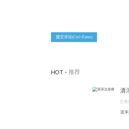
提交评论(Ctrl+Enter)
HOT
• 推荐
清
佚
清淨