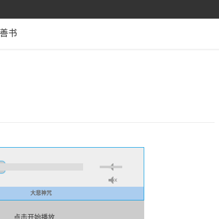
善书
大悲神咒
点击开始播放……