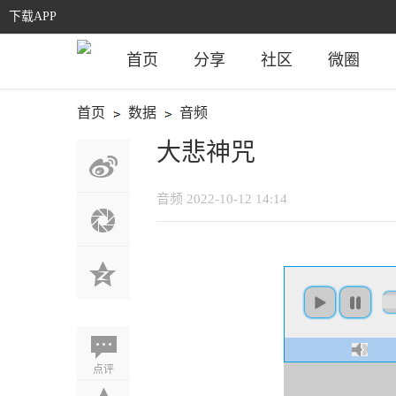
下载APP
首页
分享
社区
微圈
首页
数据
音频
›
›
大悲神咒
音频
2022-10-12 14:14
点评