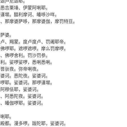
、迦卢尼迦耶。
、悉吉栗埵、伊蒙阿唎耶。
啰谨墀。醯利摩诃、皤哆沙咩。
哆、那摩婆萨哆，那摩婆伽，摩罚特豆。
婆萨婆。
俱卢、羯蒙。度卢度卢、罚阇耶帝。
室佛啰耶。遮啰遮啰。摩么罚摩啰。
参、佛啰舍利。罚沙罚参。
醯利。娑啰娑啰，悉唎悉唎。
、菩驮夜。弥帝唎夜。
娑婆诃。悉陀夜。娑婆诃。
皤啰耶。娑婆诃。那啰谨墀。
、阿穆佉耶，娑婆诃。
啰、阿悉陀夜。娑婆诃。
墀、皤伽啰耶。娑婆诃。
阿唎耶。
悉殿都。漫多啰。跋陀耶，娑婆诃。