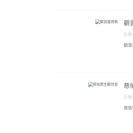
觀
佚
觀音
慈
佚
慈佑