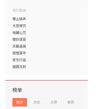
他的歌曲
寒山钟声
大悲神咒
地藏心咒
微妙清音
天籁遥闻
观想莲华
安乐行品
烟霞古刹
榜单
热评
浏览
点赞
推荐