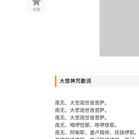
收藏
大悲神咒歌词
南无、大悲观世音菩萨。
南无、大悲观世音菩萨。
南无、大悲观世音菩萨。
南无、喝啰怛那、哆啰夜耶。
南无、阿唎耶，婆卢羯帝、烁钵啰耶