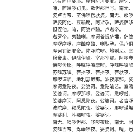
菩提萨埵婆耶。摩诃萨埵婆耶。摩诃
唵，萨皤啰罚曳。数怛那怛写。南无
婆卢吉帝、室佛啰楞驮婆。南无、那
萨婆阿他、豆输朋，阿逝孕，萨婆萨
怛侄他。唵，阿婆卢醯。卢迦帝。
迦罗帝。夷醯唎。摩诃菩提萨埵，萨
摩啰摩啰，摩醯摩醯、唎驮孕。俱卢
摩诃罚阇耶帝。陀啰陀啰。地唎尼。
穆帝隶。伊醯伊醯。室那室那。阿啰
佛啰舍耶。呼嚧呼嚧摩啰。呼嚧呼嚧
苏嚧苏嚧。菩提夜、菩提夜。菩驮夜
那啰谨墀。地利瑟尼那。波夜摩那。
摩诃悉陀夜。娑婆诃。悉陀喻艺。室
娑婆诃。摩啰那啰。娑婆诃。悉啰僧
娑婆摩诃、阿悉陀夜。娑婆诃。者吉
波陀摩、羯悉陀夜。娑婆诃。那啰谨
摩婆利、胜羯啰夜。娑婆诃。
南无、喝啰怛那、哆啰夜耶，南无、
婆嚧吉帝。烁皤啰夜。娑婆诃。唵，