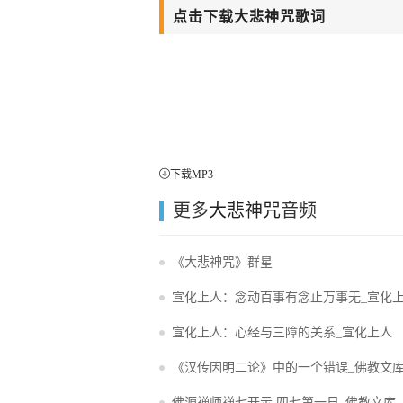
点击下载大悲神咒歌词
下载MP3
更多
大悲神咒
音频
《大悲神咒》群星
宣化上人：念动百事有念止万事无_宣化
宣化上人：心经与三障的关系_宣化上人
《汉传因明二论》中的一个错误_佛教文
佛源禅师禅七开示 四七第一日_佛教文库