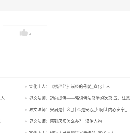
4
宣化上人：《楞严经》诸经的骨髓_宣化上人
上人
界文法师：迈向成佛——略谈佛法修学的次第 五、注意
几个核心要素_汉传人物
界文法师：安居是什么_什么是安心_如何让内心安宁_
汉传人物
库
界文法师：感到厌烦怎么办？_汉传人物
宣化上人：修行人既要修福又要修慧_宣化上人