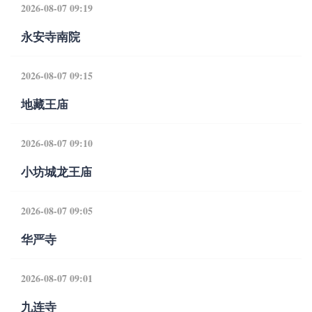
2026-08-07 09:19
永安寺南院
2026-08-07 09:15
地藏王庙
2026-08-07 09:10
小坊城龙王庙
2026-08-07 09:05
华严寺
2026-08-07 09:01
九连寺