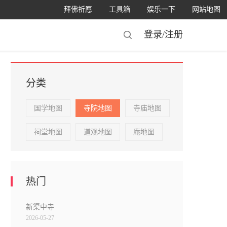
拜佛祈愿
工具箱
娱乐一下
网站地图
登录/
注册
分类
国学地图
寺院地图
寺庙地图
祠堂地图
道观地图
庵地图
热门
新渠中寺
2026-05-27