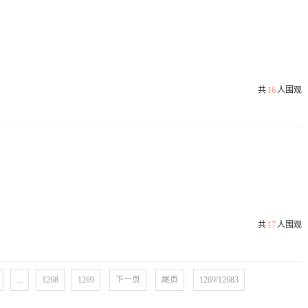
共
16
人围观
共
17
人围观
...
1268
1269
下一页
尾页
1269/12683