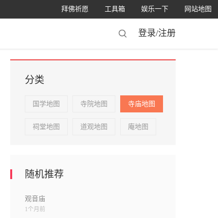
拜佛祈愿
工具箱
娱乐一下
网站地图
登录/
注册
分类
国学地图
寺院地图
寺庙地图
祠堂地图
道观地图
庵地图
随机推荐
观音庙
1个月前