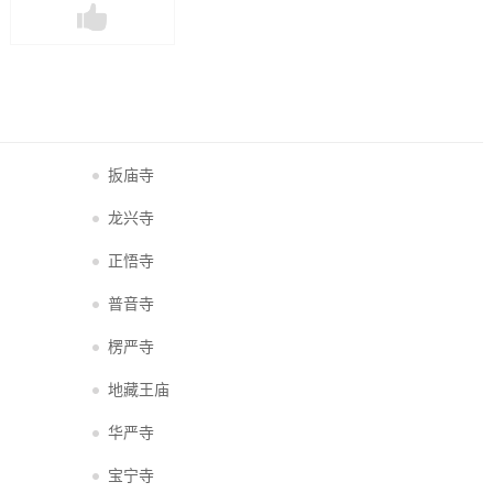
扳庙寺
龙兴寺
正悟寺
普音寺
楞严寺
地藏王庙
华严寺
宝宁寺