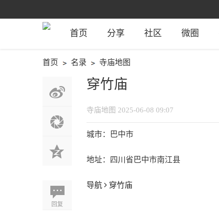
首页
分享
社区
微圈
首页
名录
寺庙地图
›
›
穿竹庙
寺庙地图
2025-06-08 09:07
城市：巴中市
地址：四川省巴中市南江县
导航
穿竹庙
回复