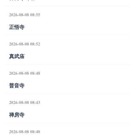
2026-08-08 08:55
正悟寺
2026-08-08 08:52
真武庙
2026-08-08 08:48
普音寺
2026-08-08 08:43
禅房寺
2026-08-08 08:40