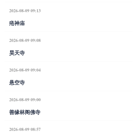
2026-08-09 09:13
疮神庙
2026-08-09 09:08
昊天寺
2026-08-09 09:04
悬空寺
2026-08-09 09:00
善缘林阁佛寺
2026-08-09 08:57