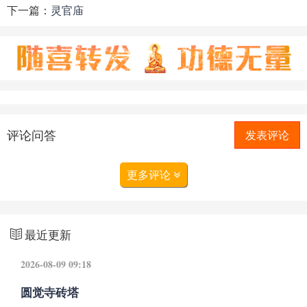
下一篇：
灵官庙
评论问答
发表评论
更多评论
最近更新
2026-08-09 09:18
圆觉寺砖塔