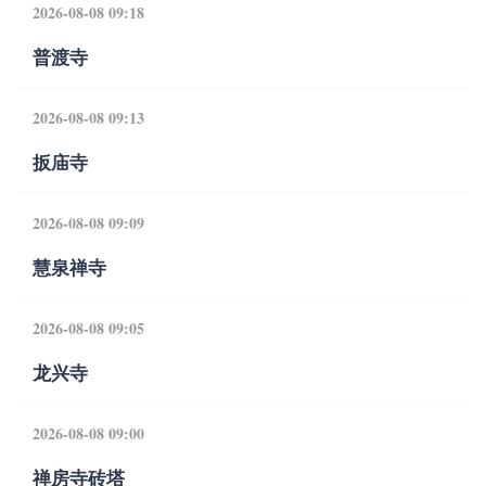
2026-08-08 09:18
普渡寺
2026-08-08 09:13
扳庙寺
2026-08-08 09:09
慧泉禅寺
2026-08-08 09:05
龙兴寺
2026-08-08 09:00
禅房寺砖塔