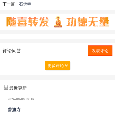
下一篇：
石佛寺
评论问答
发表评论
更多评论
最近更新
2026-08-08 09:18
普渡寺