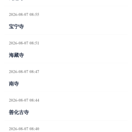
2026-08-07 08:55
宝宁寺
2026-08-07 08:51
海藏寺
2026-08-07 08:47
南寺
2026-08-07 08:44
善化古寺
2026-08-07 08:40