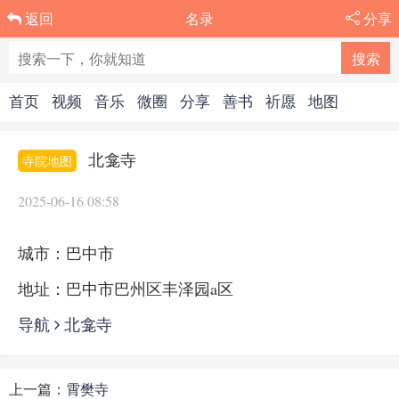
名录
分享
返回
首页
视频
音乐
微圈
分享
善书
祈愿
地图
北龛寺
寺院地图
2025-06-16 08:58
城市：巴中市
地址：巴中市巴州区丰泽园a区
导航
北龛寺
上一篇：
霄樊寺