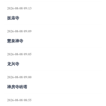
2026-08-08 09:13
扳庙寺
2026-08-08 09:09
慧泉禅寺
2026-08-08 09:05
龙兴寺
2026-08-08 09:00
禅房寺砖塔
2026-08-08 08:55