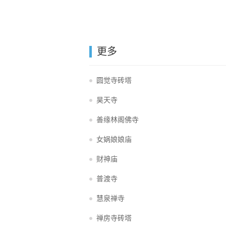
更多
圆觉寺砖塔
昊天寺
善缘林阁佛寺
女娲娘娘庙
财神庙
普渡寺
慧泉禅寺
禅房寺砖塔