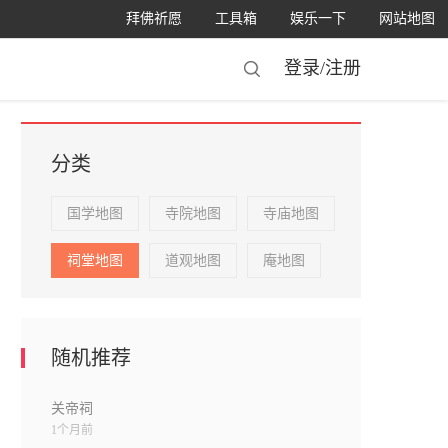
拜佛祈愿
工具箱
娱乐一下
网站地图
登录/
注册
分类
国学地图
寺院地图
寺庙地图
祠堂地图
道观地图
庵地图
随机推荐
关帝祠
1个月前