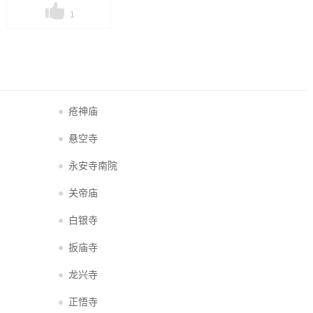
1
疮神庙
悬空寺
永安寺南院
关帝庙
白银寺
扳庙寺
龙兴寺
正悟寺