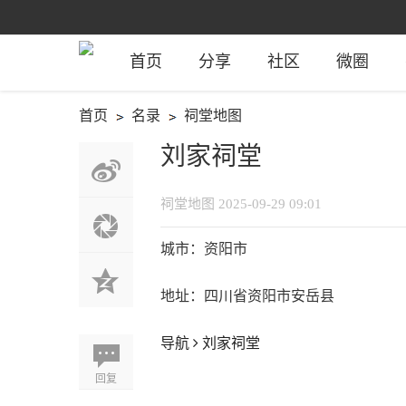
首页
分享
社区
微圈
首页
名录
祠堂地图
›
›
刘家祠堂
祠堂地图
2025-09-29 09:01
城市：资阳市
地址：四川省资阳市安岳县
导航
刘家祠堂
回复