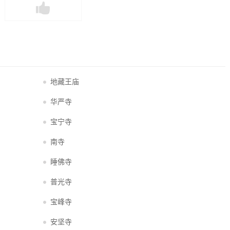
地藏王庙
华严寺
宝宁寺
南寺
睡佛寺
普光寺
宝峰寺
安坚寺