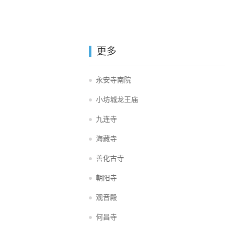
更多
永安寺南院
小坊城龙王庙
九连寺
海藏寺
善化古寺
朝阳寺
观音殿
何昌寺