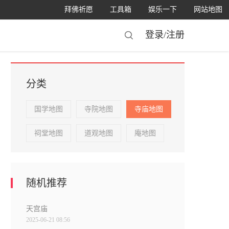
拜佛祈愿
工具箱
娱乐一下
网站地图
登录/
注册
分类
国学地图
寺院地图
寺庙地图
祠堂地图
道观地图
庵地图
随机推荐
天宫庙
2025-06-21 08:56