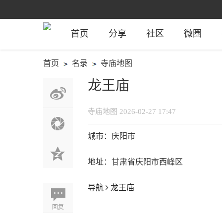
首页
分享
社区
微圈
首页
名录
寺庙地图
›
›
龙王庙
寺庙地图
2026-02-27 17:47
城市：庆阳市
地址：甘肃省庆阳市西峰区
导航
龙王庙
回复