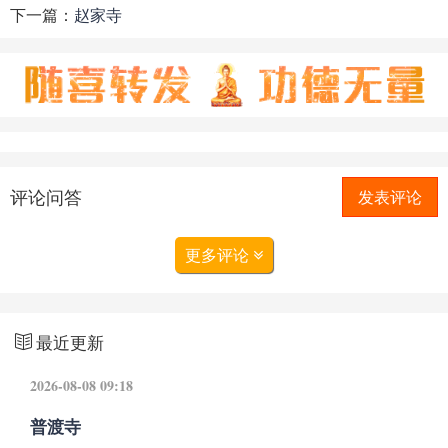
下一篇：
赵家寺
评论问答
发表评论
更多评论
最近更新
2026-08-08 09:18
普渡寺