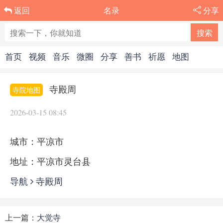
名录
分享
返回
首页
视频
音乐
微圈
分享
善书
祈愿
地图
寺殿周
寺院地图
2026-03-15 08:45
城市：平凉市
地址：平凉市灵台县
导航
寺殿周
上一篇：
大觉寺