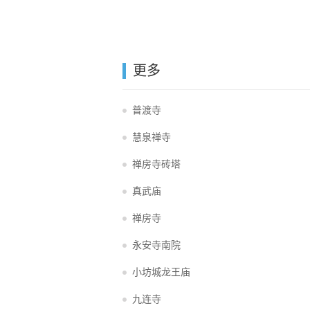
更多
普渡寺
慧泉禅寺
禅房寺砖塔
真武庙
禅房寺
永安寺南院
小坊城龙王庙
九连寺