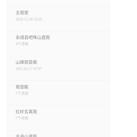
五观堂
2020-12-26 19:26
永靖县吧咪山道观
4个月前
山峰观音阁
2022-02-17 07:07
观音殿
7个月前
红岭玄真观
7个月前
古书山道观