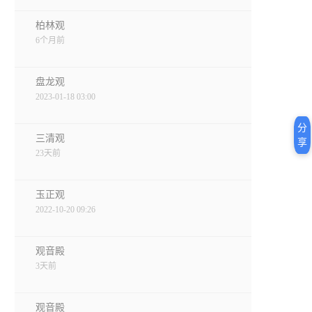
柏林观
6个月前
盘龙观
2023-01-18 03:00
分
三清观
享
23天前
玉正观
2022-10-20 09:26
观音殿
3天前
观音殿