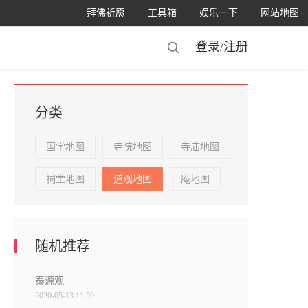
拜佛祈愿
工具箱
娱乐一下
网站地图
登录/
注册
分类
国学地图
寺院地图
寺庙地图
祠堂地图
道观地图
庵地图
随机推荐
泰源观
2020-05-13 11:59