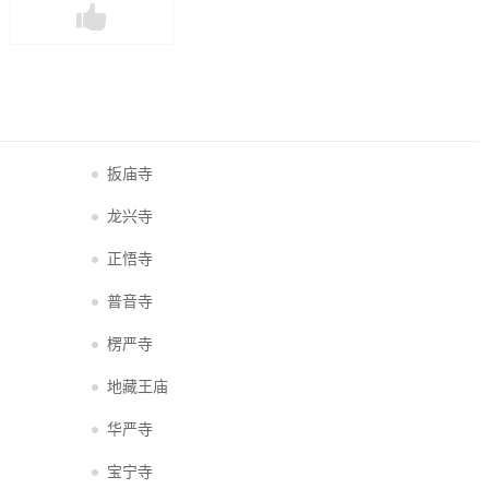
扳庙寺
龙兴寺
正悟寺
普音寺
楞严寺
地藏王庙
华严寺
宝宁寺