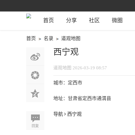
首页
分享
社区
微圈
首页
名录
道观地图
›
›
西宁观
道观地图
2026-03-19 08:57
城市：定西市
地址：甘肃省定西市通渭县
导航
西宁观
回复