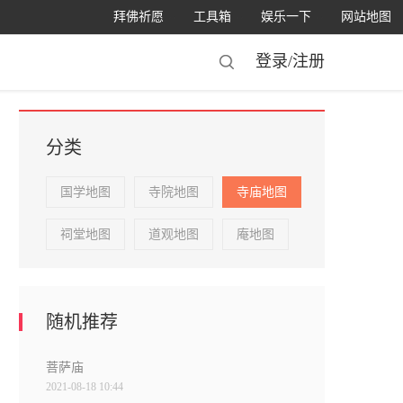
拜佛祈愿
工具箱
娱乐一下
网站地图
登录/
注册
分类
国学地图
寺院地图
寺庙地图
祠堂地图
道观地图
庵地图
随机推荐
菩萨庙
2021-08-18 10:44