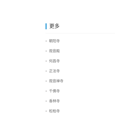
更多
朝阳寺
观音殿
何昌寺
正法寺
观音禅寺
千佛寺
香林寺
松柏寺