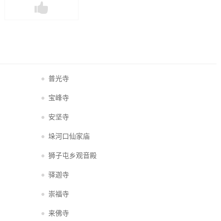
普光寺
宝峰寺
安坚寺
垛河口仙家庙
狮子屯乡观音殿
驿迦寺
崇福寺
来佛寺