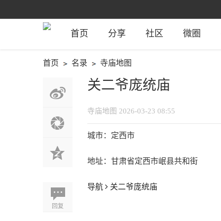
首页
分享
社区
微圈
首页
名录
寺庙地图
›
›
关二爷庞统庙
寺庙地图
2026-03-23 08:55
城市：定西市
地址：甘肃省定西市岷县共和街
导航
关二爷庞统庙
回复