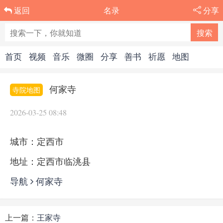
名录
分享
返回
首页
视频
音乐
微圈
分享
善书
祈愿
地图
何家寺
寺院地图
2026-03-25 08:48
城市：定西市
地址：定西市临洮县
导航
何家寺
上一篇：
王家寺