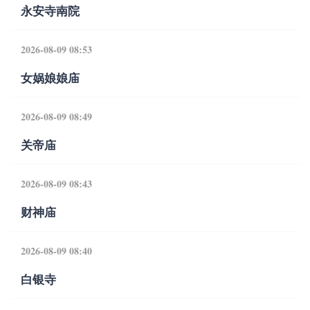
永安寺南院
2026-08-09 08:53
女娲娘娘庙
2026-08-09 08:49
关帝庙
2026-08-09 08:43
财神庙
2026-08-09 08:40
白银寺