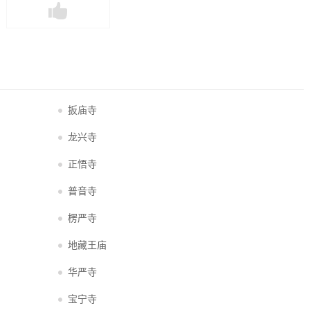
扳庙寺
龙兴寺
正悟寺
普音寺
楞严寺
地藏王庙
华严寺
宝宁寺