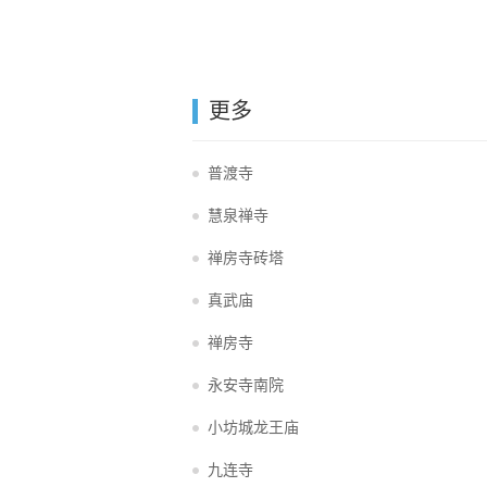
更多
普渡寺
慧泉禅寺
禅房寺砖塔
真武庙
禅房寺
永安寺南院
小坊城龙王庙
九连寺