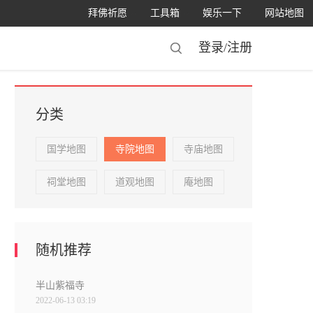
拜佛祈愿
工具箱
娱乐一下
网站地图
登录/
注册
分类
国学地图
寺院地图
寺庙地图
祠堂地图
道观地图
庵地图
随机推荐
半山紫福寺
2022-06-13 03:19