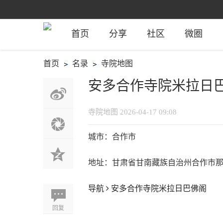
首页
分享
社区
微圈
首页
名录
寺院地图
›
›
安多合作寺院米拉日
寺院地图
2026-04-17 09:08
城市：合作市
地址：甘肃省甘南藏族自治州合作市
导航
安多合作寺院米拉日巴佛阁
回复