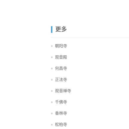
更多
朝阳寺
观音殿
何昌寺
正法寺
观音禅寺
千佛寺
香林寺
松柏寺