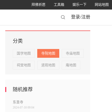
拜佛祈愿
工具箱
娱乐一下
网站地图
登录/
注册
分类
国学地图
寺院地图
寺庙地图
祠堂地图
道观地图
庵地图
随机推荐
东圣寺
2024-07-18 09:04