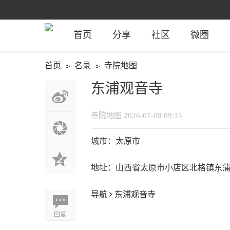
首页
分享
社区
微圈
首页
名录
寺院地图
›
›
东浦观音寺
寺院地图
2026-07-08 09:15
城市：太原市
地址：山西省太原市小店区北格镇东
导航
东浦观音寺
回复