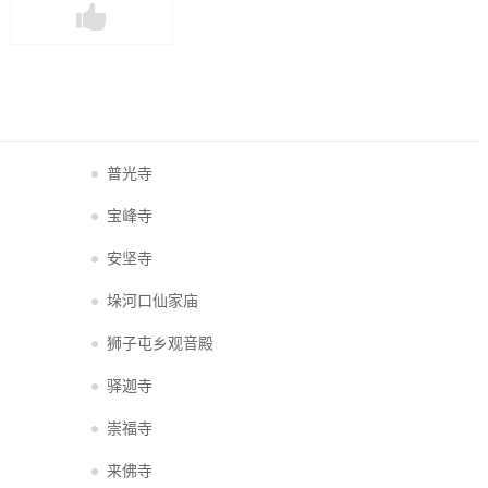
普光寺
宝峰寺
安坚寺
垛河口仙家庙
狮子屯乡观音殿
驿迦寺
崇福寺
来佛寺