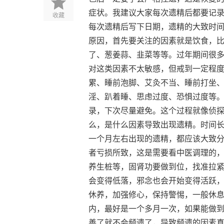
症状。我建议大家每次遗精后都要记
收藏
每次遗精后写下日期，遗精的大致时间，
原因，首先要关注的因素就是饮食，
了、葱姜蒜、韭菜等等。过年期间很
对这类因素不太敏感，但戒到一定程
累、睡前泡脚、艾灸不当、睡前打坐
淫、趴着睡、思虑过度、恐惧过度等
录，下次尽量避免。这个过程就像侦
么，是什么因素导致出现遗精。时间
一个月左右出现的遗精，都应该大致
者亏损所致，这是需要看中医调理的
养生桩等，固肾功要做到位，找准拉
会变得低落，邪念也会开始变得活跃
休养，加强修心，保持警惕，一般休息
内，最好是一个多月一次，如果能做
善了就不会频遗了，导致频遗的因素