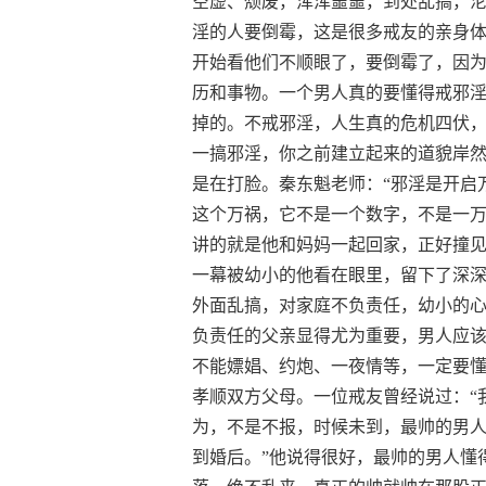
空虚、颓废，浑浑噩噩，到处乱搞，
淫的人要倒霉，这是很多戒友的亲身
开始看他们不顺眼了，要倒霉了，因
历和事物。一个男人真的要懂得戒邪
掉的。不戒邪淫，人生真的危机四伏
一搞邪淫，你之前建立起来的道貌岸
是在打脸。秦东魁老师：“邪淫是开启
这个万祸，它不是一个数字，不是一万
讲的就是他和妈妈一起回家，正好撞
一幕被幼小的他看在眼里，留下了深
外面乱搞，对家庭不负责任，幼小的
负责任的父亲显得尤为重要，男人应
不能嫖娼、约炮、一夜情等，一定要
孝顺双方父母。一位戒友曾经说过：“
为，不是不报，时候未到，最帅的男
到婚后。”他说得很好，最帅的男人懂