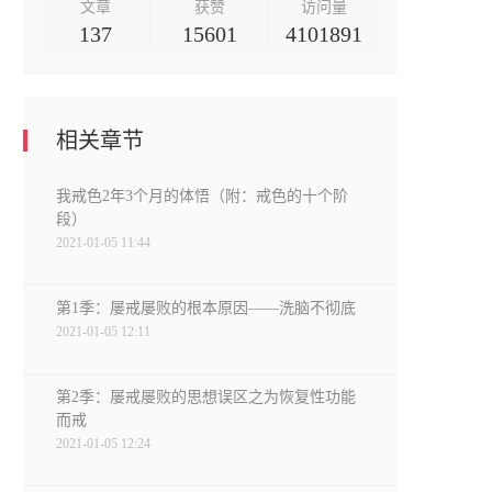
文章
获赞
访问量
137
15601
4101891
相关章节
我戒色2年3个月的体悟（附：戒色的十个阶
段）
2021-01-05 11:44
第1季：屡戒屡败的根本原因——洗脑不彻底
2021-01-05 12:11
第2季：屡戒屡败的思想误区之为恢复性功能
而戒
2021-01-05 12:24