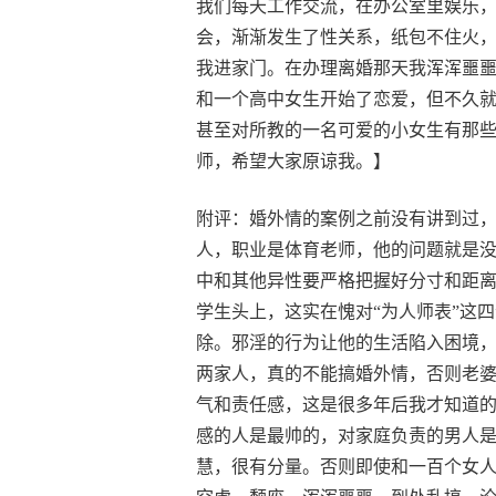
我们每天工作交流，在办公室里娱乐
会，渐渐发生了性关系，纸包不住火
我进家门。在办理离婚那天我浑浑噩
和一个高中女生开始了恋爱，但不久
甚至对所教的一名可爱的小女生有那
师，希望大家原谅我。】
附评：婚外情的案例之前没有讲到过
人，职业是体育老师，他的问题就是
中和其他异性要严格把握好分寸和距
学生头上，这实在愧对“为人师表”这
除。邪淫的行为让他的生活陷入困境
两家人，真的不能搞婚外情，否则老
气和责任感，这是很多年后我才知道
感的人是最帅的，对家庭负责的男人
慧，很有分量。否则即使和一百个女