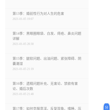
第13季：婚前性行为对人生的危害
2021-01-05 19:07
第14季：黑眼圈眼袋、白发、痔疮、鼻炎问题
详解
2021-01-05 20:30
第15季：腿软问题、出油问题、紧张障碍、阴
囊潮湿
2021-01-05 21:19
第16季：遗精问题补充、无害论、禁欲有害
论、婚后次数
2021-01-05 21:48
分
第17季：如何克服意淫、反复现象、嗜睡、压