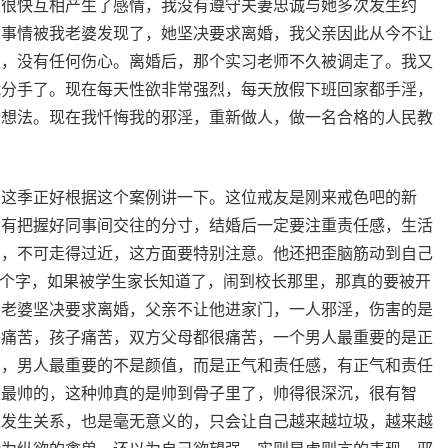
，很快互相产生了感情，我没有遵守夫妻忠诚与她多次发生约
，事情被我老婆发现了，她坚决要求离婚，我父亲因此从今不让
噩，没有任何伤心。离婚后，那个实习老师不久被调走了。我又
就分手了。现在每天性欲非常强烈，每天放假下班回家都手淫，
些想法。现在我忏悔我的邪淫，重新做人，做一名合格的人民教
，这季正好根据这个案例讲一下。这位戒友是刚来戒色吧的新
没有把握好同事间交往的分寸，结婚后一定要注重责任感，生活
离，不可走得过近，这方面要特别注意。他还把歪脑筋动到自己
四个字，如果被学生家长知道了，闹到校长那里，那真的要被开
，老婆坚决要求离婚，父亲不让他进家门，一人邪淫，伤害的是
婆痛苦，孩子痛苦，双方父母都很痛苦，一个男人最重要的是正
的，男人最重要的不是颜值，而是正气和责任感，有正气和责任
是最帅的，这种帅真的是帅到骨子里了，帅得很深沉，很有智
人发生关系，也是毫无意义的，只会让自己越来越垃圾，越来越