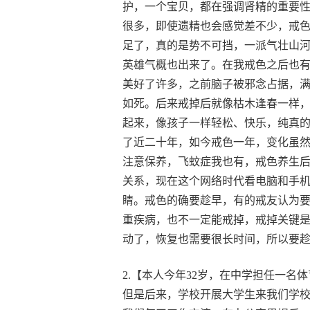
护，一个宝贝，都在强调肾精的重要
很多，即使遗精也会感觉差不少，戒
足了，真的是势不可挡，一派气壮山
英雄气概也出来了。在我戒色之后也
美好了许多，之前脑子被邪念占据，
如死。后来戒掉后就像枯木逢春一样
起来，像孩子一样轻松、快乐，纯真
了近二十年，如今戒色一年，变化虽
注意保养，飞蚊症我也有，戒色养生
关系，现在这个网络时代看电脑和手
睛。戒色的确要趁早，有的戒友认为
重疾病，也不一定能戒掉，戒掉关键
动了，恢复也需要很长时间，所以要
2.【本人今年32岁，在中学担任一名
但是后来，学校开展大学生来我们学