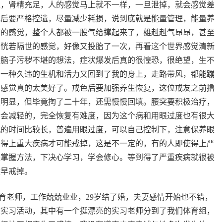
性，肾精充足，人的感觉马上就不一样，一旦泄掉，就会感觉差
色后要严格控遗，尽量减少耗损，说到底就是能量管理，能量养
河的感觉，整个人都被一股气给撑起来了，雄赳赳气昂昂，甚至
有恍若隔世的感觉，好像又投胎了一次，再看这个世界感觉清新
满脑子污秽不堪的想法，症状爆发后真的很惶恐，很绝望，生不
，一种久违的生机和活力又回到了我的身上，走路带风，都能蹦
的感觉真的太美好了。戒色后要加强养生恢复，这位戒友之前撸
然明显，但毕竟掏了二十年，还需慢慢回填。腰突要积极治疗，
后会减轻的，完全恢复有难度，因为这个病和用眼过度也有很大
机的时间比较长，普遍用眼过度，可以自己控制下，注意保养眼
要得上重大疾病才可能戒掉，这是不一定的，有的人即使得上严
是掌握方法，下决心学习，学会修心。等到得了严重疾病就很被
趁早戒掉。
体育老师，工作兢兢业业，29岁结了婚，夫妻感情开始也不错，
校实习活动，其中有一个挺漂亮的实习老师分到了我们体育组，