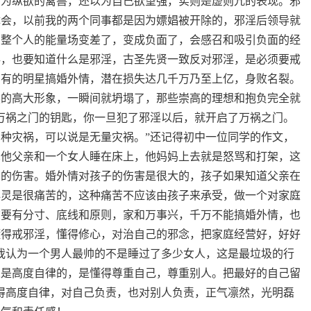
沦为纵欲的禽兽，还以为自己欲望强，实则是虚则亢的表现。邪
体会，以前我的两个同事都是因为嫖娼被开除的，邪淫后领导就
为整个人的能量场变差了，变成负面了，会感召和吸引负面的经
淫，也要知道什么是邪淫，古圣先贤一致反对邪淫，是必须要戒
，有的明星搞婚外情，潜在损失达几千万乃至上亿，身败名裂。
然的高大形象，一瞬间就坍塌了，那些崇高的理想和抱负完全就
万祸之门的钥匙，你一旦犯了邪淫以后，就开启了万祸之门。
种灾祸，可以说是无量灾祸。”还记得初中一位同学的作文，
见他父亲和一个女人睡在床上，他妈妈上去就是怒骂和打架，这
深的伤害。婚外情对孩子的伤害是很大的，孩子如果知道父亲在
心灵是很痛苦的，这种痛苦不应该由孩子来承受，做一个对家庭
该要有分寸、底线和原则，家和万事兴，千万不能搞婚外情，也
懂得戒邪淫，懂得修心，对治自己的邪念，把家庭经营好，好好
我认为一个男人最帅的不是睡过了多少女人，这是最垃圾的行
人是高度自律的，是懂得尊重自己，尊重别人。把最好的自己留
得高度自律，对自己负责，也对别人负责，正气凛然，光明磊