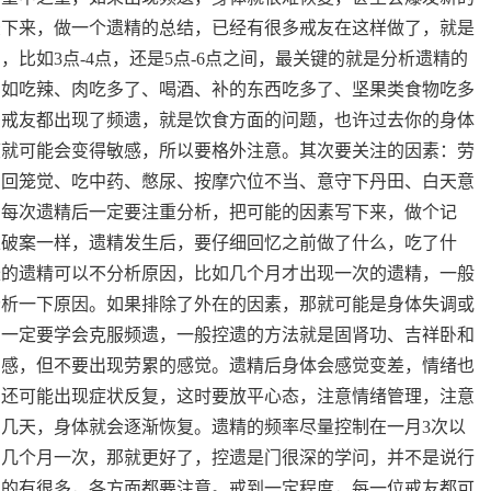
录下来，做一个遗精的总结，已经有很多戒友在这样做了，就是
比如3点-4点，还是5点-6点之间，最关键的就是分析遗精的
比如吃辣、肉吃多了、喝酒、补的东西吃多了、坚果类食物吃多
多戒友都出现了频遗，就是饮食方面的问题，也许过去你的身体
度就可能会变得敏感，所以要格外注意。其次要关注的因素：劳
、回笼觉、吃中药、憋尿、按摩穴位不当、意守下丹田、白天意
。每次遗精后一定要注重分析，把可能的因素写下来，做个记
探破案一样，遗精发生后，要仔细回忆之前做了什么，吃了什
长的遗精可以不分析原因，比如几个月才出现一次的遗精，一般
分析一下原因。如果排除了外在的因素，那就可能是身体失调或
，一定要学会克服频遗，一般控遗的方法就是固肾功、吉祥卧和
紧感，但不要出现劳累的感觉。遗精后身体会感觉变差，情绪也
，还可能出现症状反复，这时要放平心态，注意情绪管理，注意
几天，身体就会逐渐恢复。遗精的频率尽量控制在一月3次以
到几个月一次，那就更好了，控遗是门很深的学问，并不是说行
真的有很多，各方面都要注意。戒到一定程度，每一位戒友都可