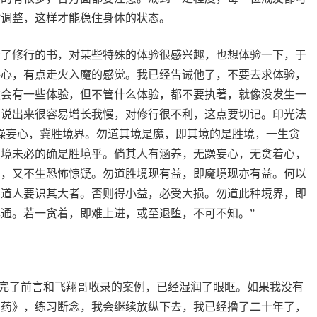
时调整，这样才能稳住身体的状态。
看了修行的书，对某些特殊的体验很感兴趣，也想体验一下，于
妄心，有点走火入魔的感觉。我已经告诫他了，不要去求体验，
然会有一些体验，但不管什么体验，都不要执著，就像没发生一
则说出来很容易增长我慢，对修行很不利，这点要切记。印光法
躁妄心，冀胜境界。勿道其境是魔，即其境的是胜境，一生贪
其境未必的确是胜境乎。倘其人有涵养，无躁妄心，无贪着心，
着，又不生恐怖惊疑。勿道胜境现有益，即魔境现亦有益。何以
学道人要识其大者。否则得小益，必受大损。勿道此种境界，即
通。若一贪着，即难上进，或至退堕，不可不知。”
看完了前言和飞翔哥收录的案例，已经湿润了眼眶。如果我没有
良药》，练习断念，我会继续放纵下去，我已经撸了二十年了，