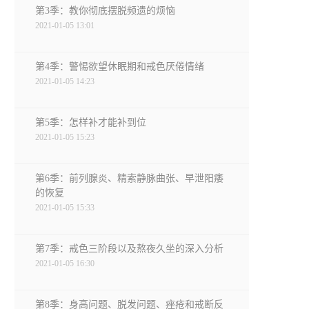
第3季：教你彻底摆脱频遗的烦恼
2021-01-05 13:01
第4季：警惕欲望休眠期和戒色厌倦情绪
2021-01-05 14:23
第5季：怎样补才能补到位
2021-01-05 15:23
第6季：前列腺炎、精索静脉曲张、早泄阳痿
的恢复
2021-01-05 15:33
第7季：戒色三阶段以及熬夜久坐的深入分析
2021-01-05 16:30
第8季：身高问题、脱发问题、痤疮和戒断反