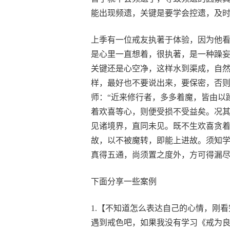
能出现频遗，关键是要学会控遗，及
上季有一位戒友执著于体验，因为他
是心里一直想着，很执著，是一种躁
关键还是心空净，这样水到渠成，自
样，最好也不要说出来，要保密，否
师：“近来修行者，多多着魔，皆由以
着欢喜等心，则便受损不受益矣。况
见诸境界，直同未见。既不生欢喜贪
故，以不被魔转，即能上进故。须知
真得五通，尚须置之度外，方可得漏尽
下面分享一些案例
1.【不知道怎么表达自己的心情，刚
遇到戒色吧，如果我没有学习《戒为