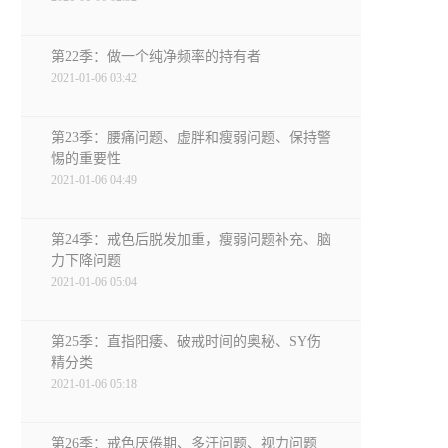
第22季：做一个纯净频率的持有者
2021-01-06 03:42
第23季：腰痛问题、虚胖和瘦弱问题、保持警
惕的重要性
2021-01-06 04:49
第24季：戒色后脱发加重，瘦弱问题补充、脑
力下降问题
2021-01-06 05:04
第25季：直指阳痿、破戒时间的奥秘、SY伤
精分类
2021-01-06 05:18
第26季：戒色厌倦期、多汗问题、视力问题