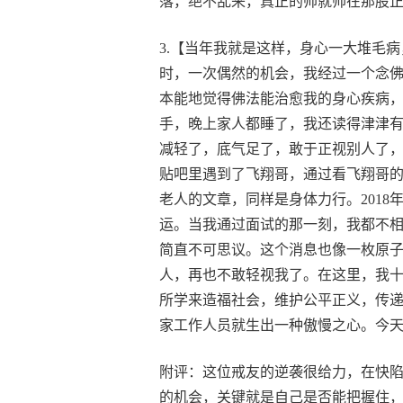
落，绝不乱来，真正的帅就帅在那股
3.【当年我就是这样，身心一大堆毛
时，一次偶然的机会，我经过一个念
本能地觉得佛法能治愈我的身心疾病
手，晚上家人都睡了，我还读得津津有
减轻了，底气足了，敢于正视别人了
贴吧里遇到了飞翔哥，通过看飞翔哥
老人的文章，同样是身体力行。201
运。当我通过面试的那一刻，我都不
简直不可思议。这个消息也像一枚原
人，再也不敢轻视我了。在这里，我
所学来造福社会，维护公平正义，传
家工作人员就生出一种傲慢之心。今
附评：这位戒友的逆袭很给力，在快
的机会，关键就是自己是否能把握住