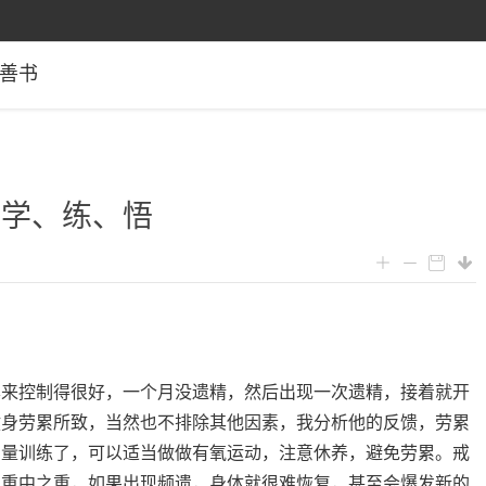
善书
的学、练、悟
本来控制得很好，一个月没遗精，然后出现一次遗精，接着就开
健身劳累所致，当然也不排除其他因素，我分析他的反馈，劳累
力量训练了，可以适当做做有氧运动，注意休养，避免劳累。戒
的重中之重，如果出现频遗，身体就很难恢复，甚至会爆发新的