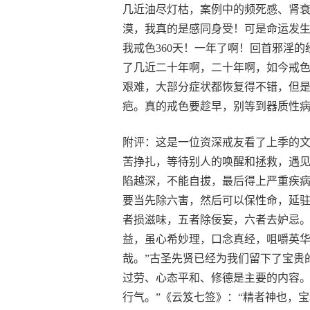
几近油尽灯枯，案例中的频死感、肾
漠，我真的是感同身受！可是命运发
我戒色360天！一年了啊！回首邪淫
了几近二十年啊，二十年啊，如今戒
艰难，大部分症状都恢复得不错，但
疤。真的戒色要趁早，别等到器质性
附评：这是一位资深戒友看了上季的
苦挣扎，等待别人的唤醒和拯救，遇
陷越深，不能自拔，最后得上严重疾病
要当先除六害，然后可以保性命，延
者损滋味，五者除佞妄，六者去妒忌
益，虽心希妙理，口念真经，咀嚼英
哉。”古圣先贤已经为我们留下了宝贵
过劳、心态平和、修德是主要的内容。
行气。”《云笈七签》：“精者神也，