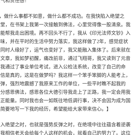
正气和责任感！
病，做什么事都不如意，做什么都不成功。在我快陷入绝望之
佛堂，在书架上我第一次接触到佛法，心里觉得像一股清泉。我
，能帮我走出困境。再不回头不行了，我从《印光法师文钞》入
味，并在平时的生活中努力落实，我这样做了2年，感觉症状
，同时人缘好了，运气也变好了，我又能融入集体了。后来就在
的文章，我如梦初醒，痛改前非，通过飞翔哥，我又读到了元音
8年我通过了事业单位考试，进入公检法系统，改变了自己的命
相信是真的，这是在做梦吗？我这样一个笨手笨脚的人能考上，
子弹，强烈地震撼了我原来工作的单位，一些平时瞧不起我的
十分感恩佛法，感恩各位大德引导我走上了正路，我一定会用我
递正能量。同时我也会一如既往地低调行事，决不会因为成为国
天简要地写一下我的经历，希望能给大家带来信心。】
陷入绝望之时，也就是强势反弹之时，在绝境中往往蕴含着逆袭
，我相信老天会给每个人这样的机会，就看自己的努力了。这位