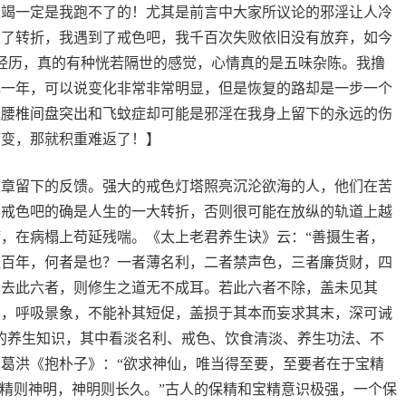
衰竭一定是我跑不了的！尤其是前言中大家所议论的邪淫让人冷
生了转折，我遇到了戒色吧，我千百次失败依旧没有放弃，如今
的经历，真的有种恍若隔世的感觉，心情真的是五味杂陈。我撸
色一年，可以说变化非常非常明显，但是恢复的路却是一步一个
是腰椎间盘突出和飞蚊症却可能是邪淫在我身上留下的永远的伤
病变，那就积重难返了！】
文章留下的反馈。强大的戒色灯塔照亮沉沦欲海的人，他们在苦
见戒色吧的确是人生的一大转折，否则很可能在放纵的轨道上越
，在病榻上苟延残喘。《太上老君养生诀》云：“善摄生者，
驻百年，何者是也？一者薄名利，二者禁声色，三者廉货财，四
。去此六者，则修生之道无不成耳。若此六者不除，盖未见其
华，呼吸景象，不能补其短促，盖损于其本而妄求其末，深可诫
的养生知识，其中看淡名利、戒色、饮食清淡、养生功法、不
葛洪《抱朴子》：“欲求神仙，唯当得至要，至要者在于宝精
宝精则神明，神明则长久。”古人的保精和宝精意识极强，一个保