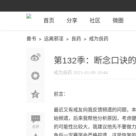
首页
分享
社区
微圈
善书
远离邪淫
良药
戒为良药
第132季：断念口诀
戒为良药
2021-01-09 10:44
前言：
最近又有戒友向我反馈频遗的问题，
始频遗，后来我帮他分析原因，考虑
点评
的可能性比较大，我建议他先不要做
色后一定要学会严格控遗，这是恢复