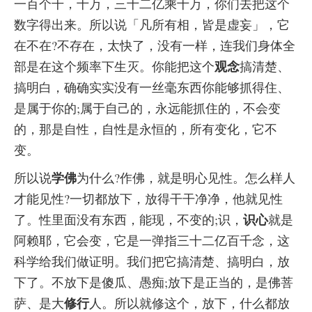
一百个千，十万，三十二亿乘十万，你们去把这个
数字得出来。所以说「凡所有相，皆是虚妄」，它
在不在?不存在，太快了，没有一样，连我们身体全
观念
部是在这个频率下生灭。你能把这个
搞清楚、
搞明白，确确实实没有一丝毫东西你能够抓得住、
是属于你的;属于自己的，永远能抓住的，不会变
的，那是自性，自性是永恒的，所有变化，它不
变。
学佛
所以说
为什么?作佛，就是明心见性。怎么样人
才能见性?一切都放下，放得干干净净，他就见性
识心
了。性里面没有东西，能现，不变的;识，
就是
阿赖耶，它会变，它是一弹指三十二亿百千念，这
科学给我们做证明。我们把它搞清楚、搞明白，放
下了。不放下是傻瓜、愚痴;放下是正当的，是佛菩
修行
萨、是大
人。所以就修这个，放下，什么都放