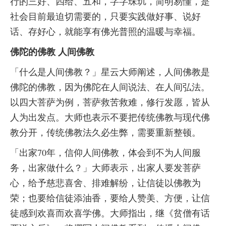
行的三好、四给、五和，字字珠玑，简明易懂，是
社会目前最迫切需要的，只要实践做好事、说好
话、存好心，就能享有佛光普照的温暖与幸福。
佛陀的佛教 人间佛教
「什么是人间佛教？」星云大师阐述，人间佛教是
佛陀的佛教，因为佛陀在人间说法、在人间弘法。
以四大菩萨为例，菩萨救苦救难，修行发愿，皆从
人为出发点。大师也表示不要把传统佛教与现代佛
教分开，传统佛教法久必生弊，需要重新整顿。
「出家70年，信仰人间佛教，体会到不为人间服
务，出家做什么？」大师表示，出家人要发菩萨
心，给予慈悲喜舍、排难解纷，让信徒以佛教为
荣；也要给信徒添油香，要给人赞美、方便，让信
徒感到欢喜而欢喜学佛。大师指出，继《贫僧有话