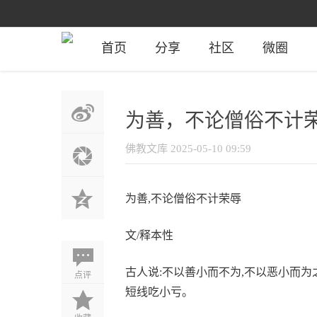
首页
分享
社区
微圈
为善，不论僧俗不计
佛教文库
2025-05-10 09:59
为善,不论僧俗不计荣辱
文/释本性
古人说:不以善小而不为,不以恶小而为
点评
短线吃小亏。