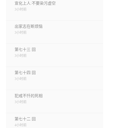
宣化上人:不要染污虚空
3小时前
出家志在断烦恼
3小时前
第七十三 回
3小时前
第七十四 回
3小时前
犯戒不忏的死相
3小时前
第七十二 回
4小时前