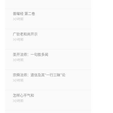
普曜经 第二卷
3小时前
广钦老和尚开示
3小时前
圣开法师：一句胜多闻
3小时前
宗舜法师：道信及其“一行三昧”论
3小时前
怎样心平气和
3小时前