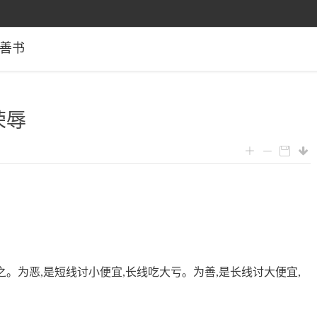
善书
荣辱
之。为恶,是短线讨小便宜,长线吃大亏。为善,是长线讨大便宜,