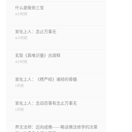
什么是皈依三宝
4小时前
宣化上人：念止万事无
4小时前
玄奘《真唯识量》古疏释
4小时前
宣化上人：《楞严经》诸经的骨髓
1天前
宣化上人：念动百事有念止万事无
1天前
界文法师：迈向成佛——略谈佛法修学的次第