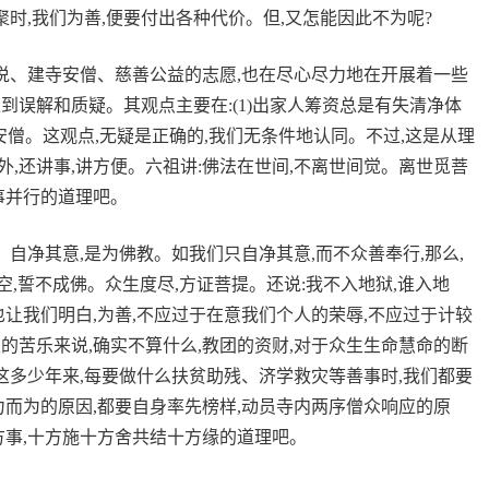
聚时,我们为善,便要付出各种代价。但,又怎能因此不为呢?
立说、建寺安僧、慈善公益的志愿,也在尽心尽力地在开展着一些
到误解和质疑。其观点主要在:(1)出家人筹资总是有失清净体
寺安僧。这观点,无疑是正确的,我们无条件地认同。不过,这是从理
质外,还讲事,讲方便。六祖讲:佛法在世间,不离世间觉。离世觅菩
事并行的道理吧。
。自净其意,是为佛教。如我们只自净其意,而不众善奉行,那么,
空,誓不成佛。众生度尽,方证菩提。还说:我不入地狱,谁入地
让我们明白,为善,不应过于在意我们个人的荣辱,不应过于计较
的苦乐来说,确实不算什么,教团的资财,对于众生生命慧命的断
这多少年来,每要做什么扶贫助残、济学救灾等善事时,我们都要
力而为的原因,都要自身率先榜样,动员寺内两序僧众响应的原
方事,十方施十方舍共结十方缘的道理吧。