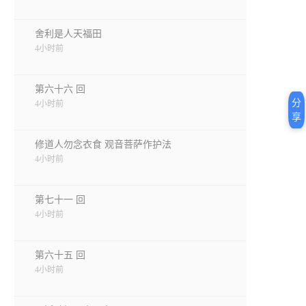
舍利是人天福田
4小时前
第六十六 回
分
4小时前
享
修道人勿念衣食 观音菩萨作护法
4小时前
第七十一 回
4小时前
第六十五 回
4小时前