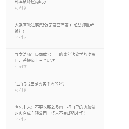
邪淫破坏屋内风水
4小时前
大乘阿毗达磨集论(无著菩萨著 广超法师重新
编排)
4小时前
界文法师：迈向成佛——略谈佛法修学的次第
四、菩提道上三个层次
4小时前
“业”的报应是真实不虚的吗？
4小时前
宣化上人：不要吃那么多肉，把自己的肉和猪
的肉合成有限公司，将来不变成猪才怪！
4小时前