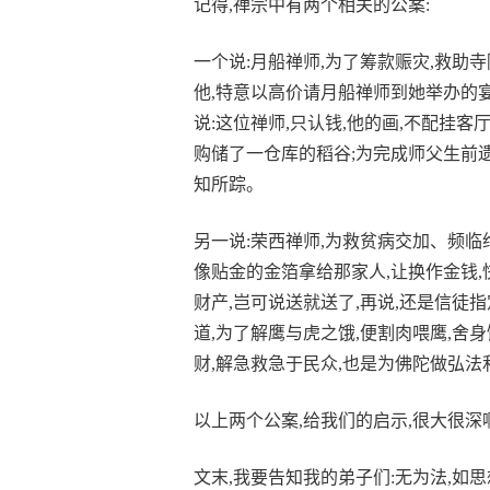
记得,禅宗中有两个相关的公案:
一个说:月船禅师,为了筹款赈灾,救助
他,特意以高价请月船禅师到她举办的
说:这位禅师,只认钱,他的画,不配挂客
购储了一仓库的稻谷;为完成师父生前遗
知所踪。
另一说:荣西禅师,为救贫病交加、频临
像贴金的金箔拿给那家人,让换作金钱
财产,岂可说送就送了,再说,还是信徒
道,为了解鹰与虎之饿,便割肉喂鹰,舍
财,解急救急于民众,也是为佛陀做弘法
以上两个公案,给我们的启示,很大很深
文末,我要告知我的弟子们:无为法,如思