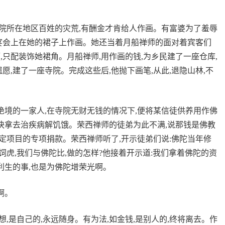
寺院所在地区百姓的灾荒,有酬金才肯给人作画。有富婆为了羞辱
宴会上在她的裙子上作画。她还当着月船禅师的面对着宾客们
厅,只配装饰她裙角。月船禅师,用作画的钱,为乡民建了一座仓库,
愿,建了一座寺院。完成这些后,他抛下画笔,从此,退隐山林,不
绝境的一家人,在寺院无财无钱的情况下,便将某信徒供养用作佛
,快拿去治疾病解饥饿。荣西禅师的徒弟为此不满,说那钱是佛教
指定项目的专项捐款。荣西禅师听了,开示徒弟们说:佛陀当年修
身饲虎,我们与佛陀比,做的怎样?他接着开示道:我们拿着佛陀的资
利生的事,也是为佛陀增荣光啊。
啊。
想,是自己的,永远随身。有为法,如金钱,是别人的,终将离去。作