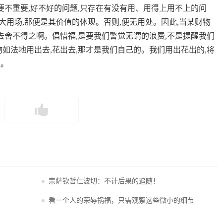
要不重要,好不好的问题,只存在有没有用、用得上用不上的问
之大用场,那便是其价值的体现。否则,便无用处。因此,当某财物
去舍不得之啊。倡惜福,是要我们警觉无谓的浪费,不是提醒我们
如法地用出去,花出去,那才是我们自己的。我们用出花出的,将
还。
宗萨钦哲仁波切：不计后果的追随！
看一个人的荣辱祸福，只需观察这些微小的细节