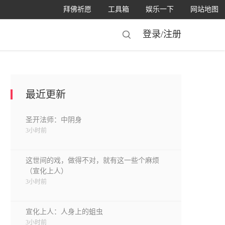
拜佛祈愿
工具箱
娱乐一下
网站地图
登录/
注册
最近更新
圣开法师：中阴身
3小时前
这世间的戏，做得不对，就有这一些个麻烦
（宣化上人）
3小时前
宣化上人：人身上的蛆虫
3小时前