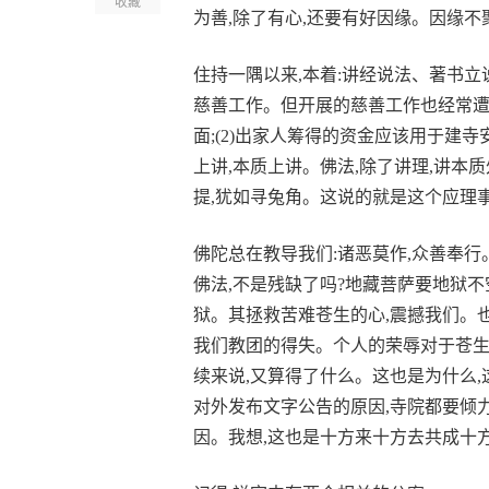
收藏
为善,除了有心,还要有好因缘。因缘不
住持一隅以来,本着:讲经说法、著书
慈善工作。但开展的慈善工作也经常遭
面;(2)出家人筹得的资金应该用于建
上讲,本质上讲。佛法,除了讲理,讲本
提,犹如寻兔角。这说的就是这个应理
佛陀总在教导我们:诸恶莫作,众善奉行
佛法,不是残缺了吗?地藏菩萨要地狱不
狱。其拯救苦难苍生的心,震撼我们。也
我们教团的得失。个人的荣辱对于苍生
续来说,又算得了什么。这也是为什么,
对外发布文字公告的原因,寺院都要倾
因。我想,这也是十方来十方去共成十