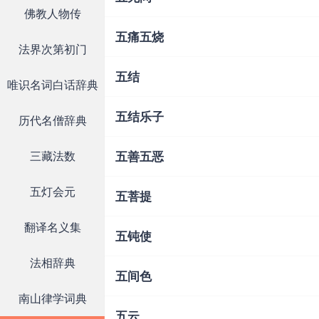
佛教人物传
五痛五烧
法界次第初门
五结
唯识名词白话辞典
五结乐子
历代名僧辞典
五善五恶
三藏法数
五灯会元
五菩提
翻译名义集
五钝使
法相辞典
五间色
南山律学词典
五云