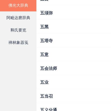
佛光大辞典
五须弥
阿毗达磨辞典
五黑
释氏要览
五塔寺
禅林象器笺
五意
五会法师
五业
五当召
五义分通