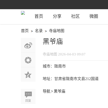
首页
分享
社区
微圈
首页
名录
寺庙地图
›
›
黑爷庙
寺庙地图
2026-04-03 09:07
城市：陇南市
地址：甘肃省陇南市文县212国道
导航
黑爷庙
回复