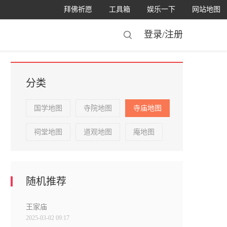
拜佛祈愿
工具箱
娱乐一下
网站地图
登录/
注册
分类
国学地图
寺院地图
寺庙地图
祠堂地图
道观地图
庵地图
随机推荐
王家庙
2025-03-02 09:17