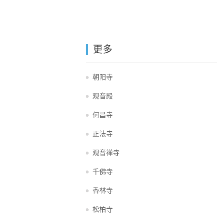
更多
朝阳寺
观音殿
何昌寺
正法寺
观音禅寺
千佛寺
香林寺
松柏寺