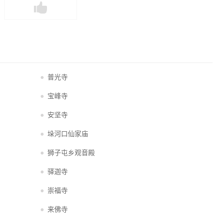
普光寺
宝峰寺
安坚寺
垛河口仙家庙
狮子屯乡观音殿
驿迦寺
崇福寺
来佛寺