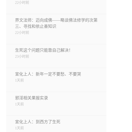
22小时前
界文法师：迈向成佛——略谈佛法修学的次第
三、寻找和依止善知识
22小时前
生死这个问题只能靠自己解决！
23小时前
宣化上人：新年一定不要愁、不要哭
1天前
邪淫相关果报实录
1天前
宣化上人：到西方了生死
1天前