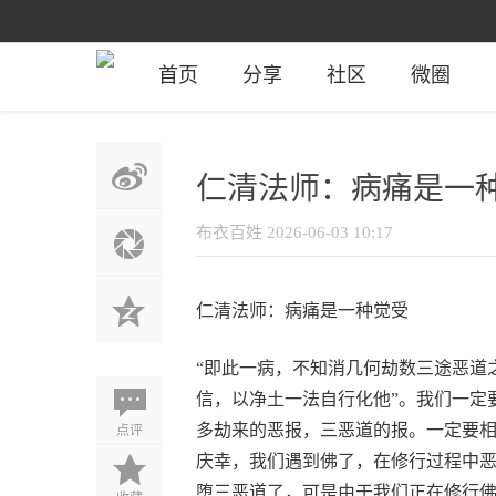
首页
分享
社区
微圈
仁清法师：病痛是一
布衣百姓
2026-06-03 10:17
仁清法师：病痛是一种觉受
“即此一病，不知消几何劫数三途恶道
信，以净土一法自行化他”。我们一定
点评
多劫来的恶报，三恶道的报。一定要
庆幸，我们遇到佛了，在修行过程中
堕三恶道了，可是由于我们正在修行