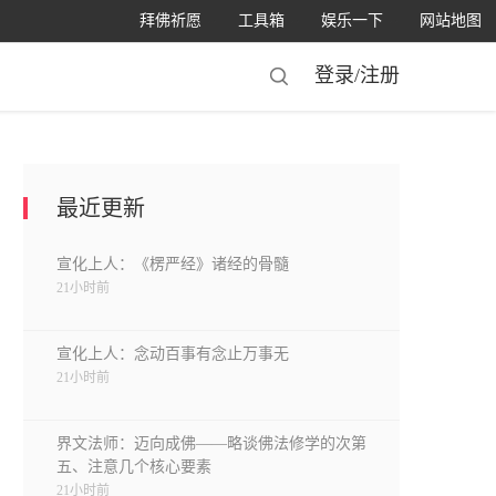
拜佛祈愿
工具箱
娱乐一下
网站地图
登录/
注册
最近更新
宣化上人：《楞严经》诸经的骨髓
21小时前
宣化上人：念动百事有念止万事无
21小时前
界文法师：迈向成佛——略谈佛法修学的次第
五、注意几个核心要素
21小时前