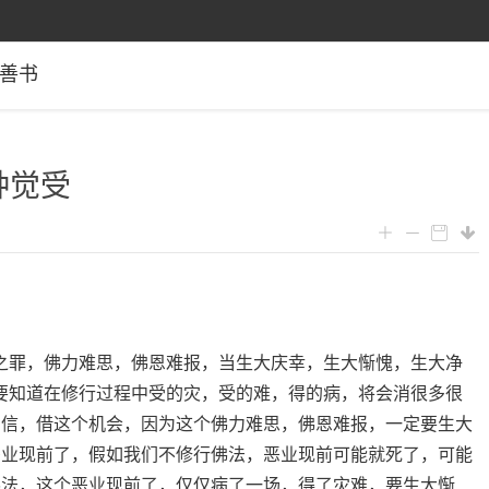
善书
种觉受
之罪，佛力难思，佛恩难报，当生大庆幸，生大惭愧，生大净
要知道在修行过程中受的灾，受的难，得的病，将会消很多很
相信，借这个机会，因为这个佛力难思，佛恩难报，一定要生大
恶业现前了，假如我们不修行佛法，恶业现前可能就死了，可能
佛法，这个恶业现前了，仅仅病了一场，得了灾难，要生大惭