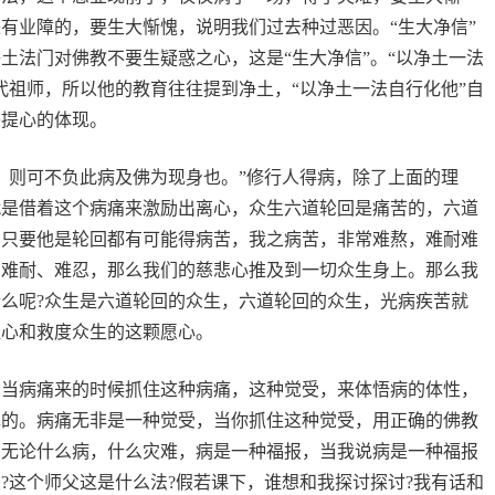
有业障的，要生大惭愧，说明我们过去种过恶因。“生大净信”
土法门对佛教不要生疑惑之心，这是“生大净信”。“以净土一法
代祖师，所以他的教育往往提到净土，“以净土一法自行化他”自
菩提心的体现。
，则可不负此病及佛为现身也。”修行人得病，除了上面的理
就是借着这个病痛来激励出离心，众生六道轮回是痛苦的，六道
，只要他是轮回都有可能得病苦，我之病苦，非常难熬，难耐难
、难耐、难忍，那么我们的慈悲心推及到一切众生身上。那么我
么呢?众生是六道轮回的众生，六道轮回的众生，光病疾苦就
提心和救度众生的这颗愿心。
，当病痛来的时候抓住这种病痛，这种觉受，来体悟病的体性，
现的。病痛无非是一种觉受，当你抓住这种觉受，用正确的佛教
。无论什么病，什么灾难，病是一种福报，当我说病是一种福报
?这个师父这是什么法?假若课下，谁想和我探讨探讨?我有话和