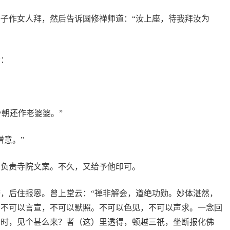
子作女人拜，然后告诉圆修禅师道：“汝上座，待我拜汝为
云：
，今朝还作老婆婆。”
僧意。”
，负责寺院文案。不久，又给予他印可。
，后住报恩。曾上堂云：“禅非解会，道绝功勋。妙体湛然，
。不可以言宣，不可以默照。不可以色见，不可以声求。一念回
星时，见个甚么来？者（这）里透得，顿越三祇，坐断报化佛