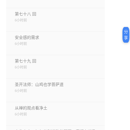
第七十八 回
6小时前
分
安全感的需求
享
6小时前
第七十九 回
6小时前
圣开法师：山鸡也学菩萨道
6小时前
从禅的观点看净土
6小时前