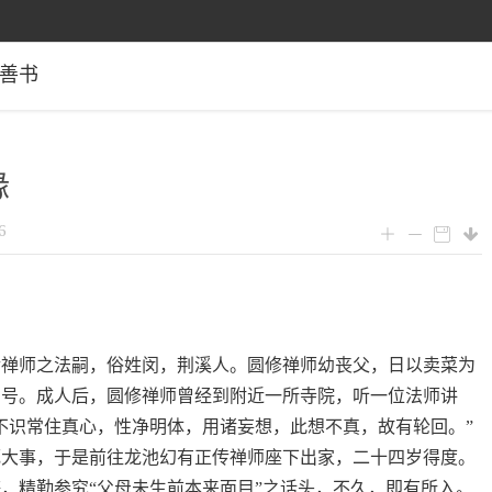
善书
缘
6
传禅师之法嗣，俗姓闵，荆溪人。圆修禅师幼丧父，日以卖菜为
名号。成人后，圆修禅师曾经到附近一所寺院，听一位法师讲
不识常住真心，性净明体，用诸妄想，此想不真，故有轮回。”
死大事，于是前往龙池幻有正传禅师座下出家，二十四岁得度。
，精勤参究“父母未生前本来面目”之话头，不久，即有所入。