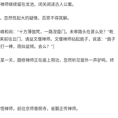
修禅师继续留在龙池，闭关阅读古人公案。
案，忽然性起大的疑情，百思不得其解。
峰和尚：“十方薄伽梵，一路涅盘门。未审路头在甚么处？”乾
后来前往云门，请益文偃禅师。文偃禅师拈起扇子，说道：“扇子
打一棒，雨似盆倾。会么？”］
的某一天，圆修禅师正在座上用功，忽然听见窗外一声驴鸣，终
圆悟禅师，前往京师普照寺，省觐正传禅师。