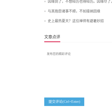
因缘到了，不想经历也得经历。因缘尽了
住
与其抱怨诸事不顺，不如接纳因缘
史上最热夏天？这位禅师有避暑妙招
文章点评
提交评论(Ctrl+Enter)