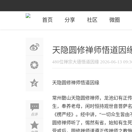
首页
分享
社区
微圈
天隐圆修禅师悟道因
480位禅宗大德悟道因缘
2026-06-13 09:3
天隐圆修禅师悟道因缘
常州磬山天隐圆修禅师，龙池幻有正
生，奉养老母，闲时恒持观世音菩萨
点评
《楞严经》。经中讲，“一切众生皆由
圆修禅师听了，惕然有省，始知有生
受戒后，圆修禅师谨遵正传禅师之教悔