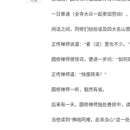
收藏
一日普请（全寺大众一起参加劳动）
闲话之间，同修们纷纷谈及四大名山
正传禅师说道：“者（这）里也不少。”
圆修禅师很惊诧，便进一步问：“如何
正传禅师道：“快度砖来！”
圆修禅师一听，豁然有省。
后来有一天，圆修禅师独处寮房中，
当他读到“佛咄阿难，此非汝心”这一