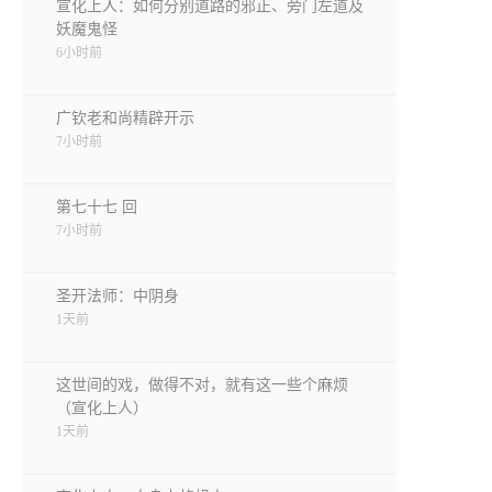
宣化上人：如何分别道路的邪正、旁门左道及
妖魔鬼怪
6小时前
广钦老和尚精辟开示
7小时前
第七十七 回
7小时前
圣开法师：中阴身
1天前
这世间的戏，做得不对，就有这一些个麻烦
（宣化上人）
1天前