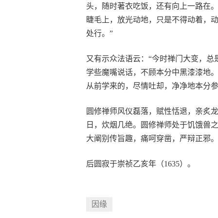
头，随时著衣吃饭，还有向上一路在。
睫毛上，放光动地，只是不得动着，
处行。”
又有示众法语云：“今时禅门大变，总
学些魔嘴说话，不顾本分中黑漆漆地
从前学来的，尽情吐却，净净地本分参
圆修禅师风仪磊落，赋性恬退，亲炙
日，炊烟几绝。圆修禅师处于饥饿兽
大阐别传旨趣，痛呵穿凿，严辩正邪
后圆寂于崇祯乙亥年（1635）。
因缘