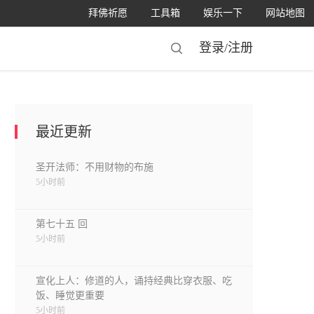
拜佛祈愿
工具箱
娱乐一下
网站地图
登录/
注册
最近更新
圣开法师：不用财物的布施
5小时前
第七十五 回
5小时前
宣化上人：修道的人，诵持经典比穿衣服、吃
饭、睡觉更重要
5小时前