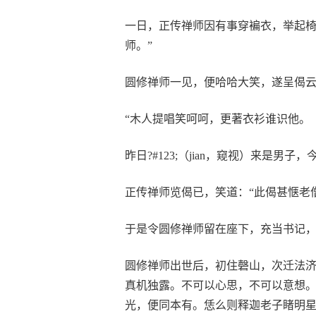
一日，正传禅师因有事穿褊衣，举起椅
师。”
圆修禅师一见，便哈哈大笑，遂呈偈
“木人提唱笑呵呵，更著衣衫谁识他。
昨日?#123;（jian，窥视）来是男子
正传禅师览偈已，笑道：“此偈甚惬老
于是令圆修禅师留在座下，充当书记
圆修禅师出世后，初住磬山，次迁法济
真机独露。不可以心思，不可以意想
光，便同本有。恁么则释迦老子睹明