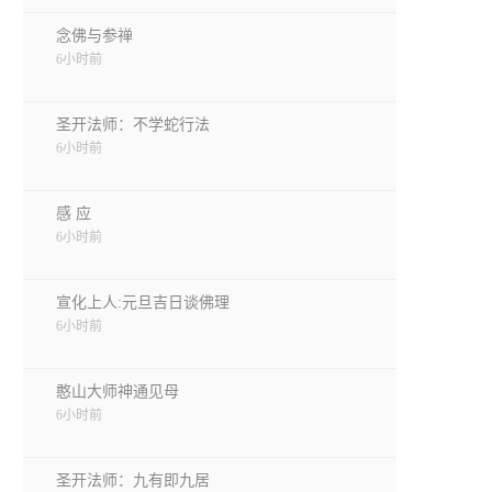
念佛与参禅
6小时前
圣开法师：不学蛇行法
6小时前
感 应
6小时前
宣化上人:元旦吉日谈佛理
6小时前
憨山大师神通见母
6小时前
圣开法师：九有即九居