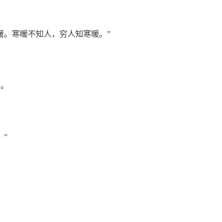
暖。寒暖不知人，穷人知寒暖。”
师。
”