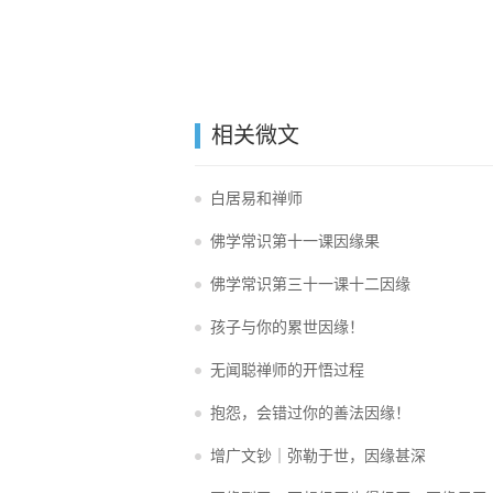
相关微文
白居易和禅师
佛学常识第十一课因缘果
佛学常识第三十一课十二因缘
孩子与你的累世因缘！
无闻聪禅师的开悟过程
抱怨，会错过你的善法因缘！
增广文钞｜弥勒于世，因缘甚深