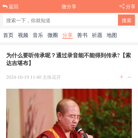
微分享
分享
返回
首页
视频
音乐
微圈
分享
善书
祈愿
地图
为什么要听传承呢？通过录音能不能得到传承?【索
达吉堪布】
2024-10-19 11:40
文殊花开