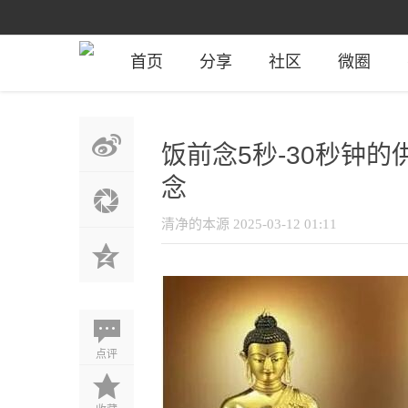
首页
分享
社区
微圈
饭前念5秒-30秒钟
念
清净的本源
2025-03-12 01:11
点评