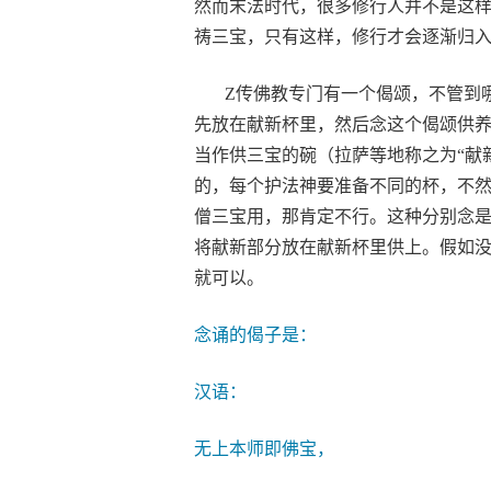
然而末法时代，很多修行人并不是这
祷三宝，只有这样，修行才会逐渐归
Z传佛教专门有一个偈颂，不管到哪
先放在献新杯里，然后念这个偈颂供
当作供三宝的碗（拉萨等地称之为“献
的，每个护法神要准备不同的杯，不
僧三宝用，那肯定不行。这种分别念
将献新部分放在献新杯里供上。假如
就可以。
念诵的偈子是：
汉语：
无上本师即佛宝，