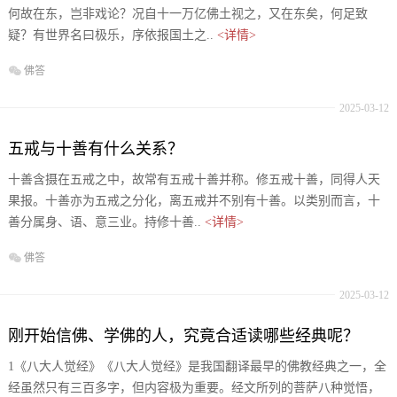
何故在东，岂非戏论？况自十一万亿佛土视之，又在东矣，何足致
疑？有世界名曰极乐，序依报国土之..
<详情>
佛答
2025-03-12
五戒与十善有什么关系？
十善含摄在五戒之中，故常有五戒十善并称。修五戒十善，同得人天
果报。十善亦为五戒之分化，离五戒并不别有十善。以类别而言，十
善分属身、语、意三业。持修十善..
<详情>
佛答
2025-03-12
刚开始信佛、学佛的人，究竟合适读哪些经典呢？
1《八大人觉经》《八大人觉经》是我国翻译最早的佛教经典之一，全
经虽然只有三百多字，但内容极为重要。经文所列的菩萨八种觉悟，