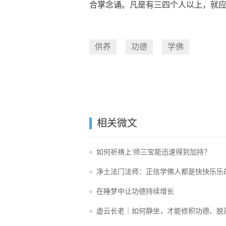
合掌念诵。凡是有三四个人以上，就
供养
功德
学佛
相关微文
如何祈祷上'师三宝能迅速得到加持？
净土法门法师：正信学佛人都是快快乐乐
在睡梦中让功德持续增长
虚云长老｜如何静坐，才能修积功德、脱