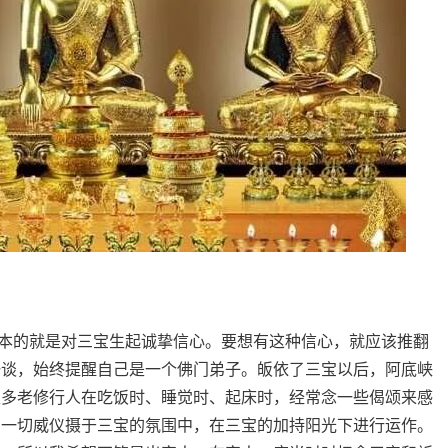
的就是对三宝生起诚挚信心。要想有这种信心，就应该推翻
一谈，始终提醒自己是一个佛门弟子。皈依了三宝以后，阿底峡
很多老修行人在吃饭时、睡觉时、起床时，经常念一些偈颂来感
的一切威仪摄于三宝的氛围中，在三宝的加持阳光下进行运作。