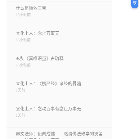
享
什么是皈依三宝
13小时前
宣化上人：念止万事无
13小时前
玄奘《真唯识量》古疏释
13小时前
宣化上人：《楞严经》诸经的骨髓
1天前
宣化上人：念动百事有念止万事无
1天前
界文法师：迈向成佛——略谈佛法修学的次第