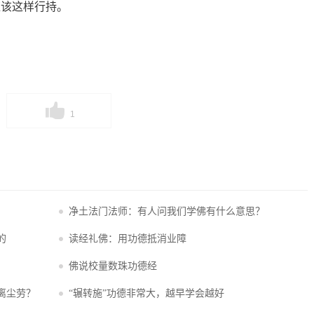
应该这样行持。
1
净土法门法师：有人问我们学佛有什么意思？
的
读经礼佛：用功德抵消业障
佛说校量数珠功德经
离尘劳？
“辗转施”功德非常大，越早学会越好