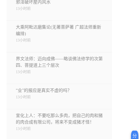
邪淫破坏屋内风水
13小时前
大乘阿毗达磨集论(无著菩萨著 广超法师重新
编排)
13小时前
界文法师：迈向成佛——略谈佛法修学的次第
四、菩提道上三个层次
13小时前
“业”的报应是真实不虚的吗？
13小时前
宣化上人：不要吃那么多肉，把自己的肉和猪
的肉合成有限公司，将来不变成猪才怪！
13小时前
分