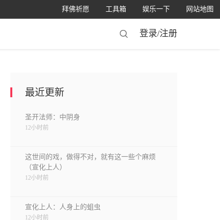
拜佛祈愿
工具箱
娱乐一下
网站地图
登录/
注册
最近更新
圣开法师：中阴身
12小时前
这世间的戏，做得不对，就有这一些个麻烦
（宣化上人）
12小时前
宣化上人：人身上的蛆虫
12小时前