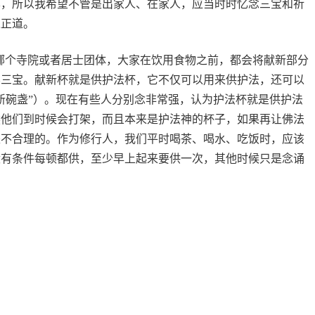
样，所以我希望不管是出家人、在家人，应当时时忆念三宝和祈
入正道。
个寺院或者居士团体，大家在饮用食物之前，都会将献新部分
养三宝。献新杯就是供护法杯，它不仅可以用来供护法，还可以
新碗盏”）。现在有些人分别念非常强，认为护法杯就是供护法
然他们到时候会打架，而且本来是护法神的杯子，如果再让佛法
是不合理的。作为修行人，我们平时喝茶、喝水、吃饭时，应该
没有条件每顿都供，至少早上起来要供一次，其他时候只是念诵