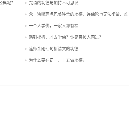
经典呢？
咒语的功德与加持不可思议
念一遍嗡玛呢巴美吽舍的功德，连佛陀也无法衡量、难
以说尽
一个人学佛，一家人都有福
遇到挫折，才去学佛？你是否被人问过？
莲师金刚七句祈请文的功德
为什么要在初一、十五做功德?