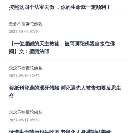
按照这四个法宝去做 ，你的生命就一定顺利！
念念不捨彌陀佛名
2021-10-04 07:40
【一位虔誠的天主教徒，被阿彌陀佛親自接往佛
國】文：聖開法師
念念不捨彌陀佛名
2021-09-16 12:57
報紙刊登過的瀕死體驗|瀕死遇先人被告知要反思生
命
念念不捨彌陀佛名
2021-09-11 09:36
珍惜生命請勿殺生吃肉|老鼠化人身禮謝結善緣