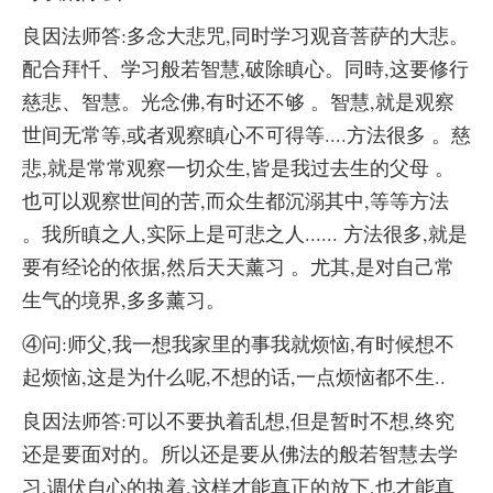
良因法师答:多念大悲咒,同时学习观音菩萨的大悲。
配合拜忏、学习般若智慧,破除瞋心。同時,这要修行
慈悲、智慧。光念佛,有时还不够 。智慧,就是观察
世间无常等,或者观察瞋心不可得等....方法很多 。慈
悲,就是常常观察一切众生,皆是我过去生的父母 。
也可以观察世间的苦,而众生都沉溺其中,等等方法
。我所瞋之人,实际上是可悲之人...... 方法很多,就是
要有经论的依据,然后天天薰习 。尤其,是对自己常
生气的境界,多多薰习。
④问:师父,我一想我家里的事我就烦恼,有时候想不
起烦恼,这是为什么呢,不想的话,一点烦恼都不生..
良因法师答:可以不要执着乱想,但是暂时不想,终究
还是要面对的。所以还是要从佛法的般若智慧去学
习,调伏自心的执着,这样才能真正的放下,也才能真