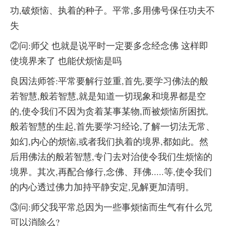
功,破烦恼、执着的种子。平常,多用佛号保任功夫不
失
②问:师父 也就是说平时一定要多念经念佛 这样即
使境界来了 也能伏烦恼是吗
良因法师答:平常要解行並重,首先,要学习佛法的般
若智慧,般若智慧,就是知道一切现象和境界都是空
的,使令我们不因为贪着某事某物,而被烦恼所困扰,
般若智慧的生起,首先要学习经论,了解一切法无常、
如幻,内心的烦恼,或者我们执着的境界,都如此。然
后用佛法的般若智慧,专门去对治使令我们生烦恼的
境界。其次,再配合修行,念佛、拜佛.....等,使令我们
的内心透过佛力加持平静安定,见解更加清明。
③问:师父我平常总因为一些事烦恼而生气有什么咒
可以消除么?