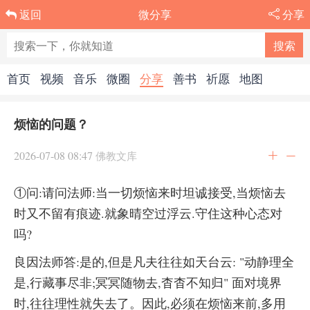
微分享
分享
返回
首页
视频
音乐
微圈
分享
善书
祈愿
地图
烦恼的问题？
2026-07-08 08:47
佛教文库
①问:请问法师:当一切烦恼来时坦诚接受,当烦恼去
时又不留有痕迹.就象晴空过浮云.守住这种心态对
吗?
良因法师答:是的,但是凡夫往往如天台云: "动静理全
是,行藏事尽非;冥冥随物去,杳杳不知归" 面对境界
时,往往理性就失去了。因此,必须在烦恼来前,多用