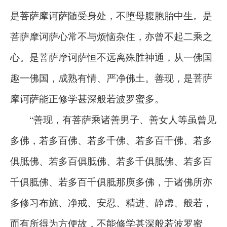
是菩萨摩诃萨随受身处，不堕母腹胞胎中生。是
菩萨摩诃萨心常不与烦恼杂住，亦曾不起二乘之
心。是菩萨摩诃萨恒不远离殊胜神通，从一佛国
趣一佛国，成熟有情、严净佛土。善现，是菩萨
摩诃萨能正修学甚深般若波罗蜜多。
“善现，有菩萨乘诸善男子、善女人等虽曾见
多佛，若多百佛、若多千佛、若多百千佛、若多
俱胝佛、若多百俱胝佛、若多千俱胝佛、若多百
千俱胝佛、若多百千俱胝那庾多佛，于诸佛所亦
多修习布施、净戒、安忍、精进、静虑、般若，
而有所得为方便故，不能修学甚深般若波罗蜜