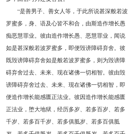
“是善男子、善女人等，于此所说甚深般若波
罗蜜多，身、语及心皆不和合，由斯造作增长愚
痴恶慧罪业。彼由造作增长愚、恶慧罪业，闻说
如是甚深般若波罗蜜多，即便毁谤障碍弃舍。彼
既毁谤障碍弃舍如是般若波罗蜜多，则为毁谤障
碍弃舍过去、未来、现在诸佛一切相智。彼由毁
谤障碍弃舍过去、未来、现在诸佛一切相智，即
便造作增长能感匮正法业。彼因造作增长能感匮
正法业，堕大地狱，经历多岁、若多百岁、若多
千岁、若多百千岁、若多俱胝岁、若多百俱胝
岁、若多千俱胝岁、若多百千俱胝岁、若多百千