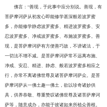
佛言：“善现，于此事中应分别说。善现，有
菩萨摩诃萨从初发心即能修学甚深般若波罗蜜
多，亦能修学静虑波罗蜜多、精进波罗蜜多、安
忍波罗蜜多、净戒波罗蜜多、布施波罗蜜多。善
现，是菩萨摩诃萨有方便善巧故，不谤诸法，于
一切法不增不减。是菩萨摩诃萨常不远离布施、
净戒、安忍、精进、静虑、般若波罗蜜多相应之
行，亦常不离诸佛世尊及诸菩萨摩诃萨众。是菩
萨摩诃萨从一佛土趣一佛土，欲以珍奇诸妙供
具，供养恭敬、尊重赞叹诸佛世尊及诸菩萨摩诃
萨等，随意成办，亦能于彼诸如来所植众善根。