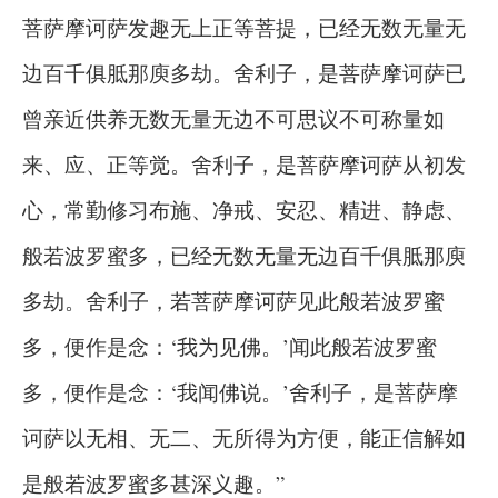
菩萨摩诃萨发趣无上正等菩提，已经无数无量无
边百千俱胝那庾多劫。舍利子，是菩萨摩诃萨已
曾亲近供养无数无量无边不可思议不可称量如
来、应、正等觉。舍利子，是菩萨摩诃萨从初发
心，常勤修习布施、净戒、安忍、精进、静虑、
般若波罗蜜多，已经无数无量无边百千俱胝那庾
多劫。舍利子，若菩萨摩诃萨见此般若波罗蜜
多，便作是念：‘我为见佛。’闻此般若波罗蜜
多，便作是念：‘我闻佛说。’舍利子，是菩萨摩
诃萨以无相、无二、无所得为方便，能正信解如
是般若波罗蜜多甚深义趣。”