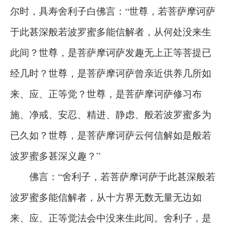
尔时，具寿舍利子白佛言：“世尊，若菩萨摩诃萨
于此甚深般若波罗蜜多能信解者，从何处没来生
此间？世尊，是菩萨摩诃萨发趣无上正等菩提已
经几时？世尊，是菩萨摩诃萨曾亲近供养几所如
来、应、正等觉？世尊，是菩萨摩诃萨修习布
施、净戒、安忍、精进、静虑、般若波罗蜜多为
已久如？世尊，是菩萨摩诃萨云何信解如是般若
波罗蜜多甚深义趣？”
佛言：“舍利子，若菩萨摩诃萨于此甚深般若
波罗蜜多能信解者，从十方界无数无量无边如
来、应、正等觉法会中没来生此间。舍利子，是