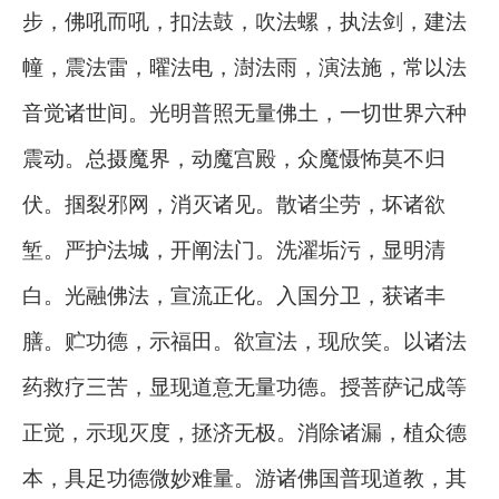
步，佛吼而吼，扣法鼓，吹法螺，执法剑，建法
幢，震法雷，曜法电，澍法雨，演法施，常以法
音觉诸世间。光明普照无量佛土，一切世界六种
震动。总摄魔界，动魔宫殿，众魔慑怖莫不归
伏。掴裂邪网，消灭诸见。散诸尘劳，坏诸欲
堑。严护法城，开阐法门。洗濯垢污，显明清
白。光融佛法，宣流正化。入国分卫，获诸丰
膳。贮功德，示福田。欲宣法，现欣笑。以诸法
药救疗三苦，显现道意无量功德。授菩萨记成等
正觉，示现灭度，拯济无极。消除诸漏，植众德
本，具足功德微妙难量。游诸佛国普现道教，其