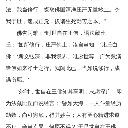
法。我当修行，摄取佛国清净庄严无量妙土。令
我于世，速成正觉，拔诸生死勤苦之本。’”
佛告阿难：“时世自在王佛，语法藏比
丘：‘如所修行，庄严佛土，汝自当知。’比丘白
佛：‘斯义弘深，非我境界。唯愿世尊，广为敷演
诸佛如来净土之行。我闻此已，当如说修行，成
满所愿。’
“尔时，世自在王佛知其高明，志愿深广，即
为法藏比丘而说经言：‘譬如大海，一人斗量经历
劫数，尚可穷底，得其妙宝；人有至心精进求道
不止，会当克果，何愿不得？’于是世自在王佛，