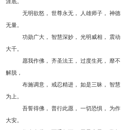
涯底。
无明欲怒， 世尊永无， 人雄师子， 神德
无量。
功勋广大， 智慧深妙， 光明威相， 震动
大千。
愿我作佛， 齐圣法王， 过度生死， 靡不
解脱，
布施调意， 戒忍精进， 如是三昧， 智慧
为上。
吾誓得佛， 普行此愿， 一切恐惧， 为作
大安。