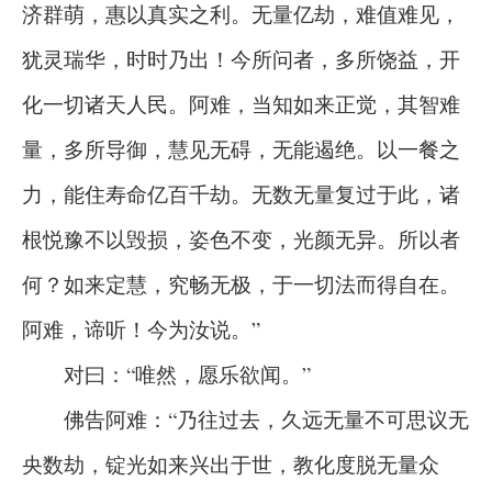
济群萌，惠以真实之利。无量亿劫，难值难见，
犹灵瑞华，时时乃出！今所问者，多所饶益，开
化一切诸天人民。阿难，当知如来正觉，其智难
量，多所导御，慧见无碍，无能遏绝。以一餐之
力，能住寿命亿百千劫。无数无量复过于此，诸
根悦豫不以毁损，姿色不变，光颜无异。所以者
何？如来定慧，究畅无极，于一切法而得自在。
阿难，谛听！今为汝说。”
对曰：“唯然，愿乐欲闻。”
佛告阿难：“乃往过去，久远无量不可思议无
央数劫，锭光如来兴出于世，教化度脱无量众