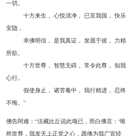
一切。
十方来生， 心悦清净， 已至我国， 快乐
安隐，
幸佛明信， 是我真证， 发愿于彼， 力精
所欲。
十方世尊， 智慧无碍， 常令此尊， 知我
心行。
假使身止， 诸苦毒中， 我行精进， 忍终
不悔。”
佛告阿难：“法藏比丘说此颂已，而白佛言：‘唯
然世尊，我发无上正觉之心，愿佛为我广宣经