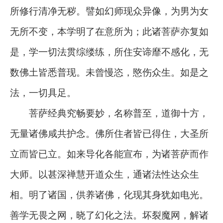
所修行清净无秽。譬如幻师现众异像，为男为女
无所不变，本学明了在意所为；此诸菩萨亦复如
是，学一切法贯综缕练，所住安谛靡不感化，无
数佛土皆悉普现。未曾慢恣，愍伤众生。如是之
法，一切具足。
菩萨经典究畅要妙，名称普至，道御十方，
无量诸佛咸共护念。佛所住者皆已得住，大圣所
立而皆已立。如来导化各能宣布，为诸菩萨而作
大师。以甚深禅慧开道众生，通诸法性达众生
相。明了诸国，供养诸佛，化现其身犹如电光。
善学无畏之网，晓了幻化之法。坏裂魔网，解诸