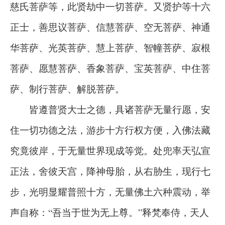
慈氏菩萨等，此贤劫中一切菩萨。又贤护等十六
正士，善思议菩萨、信慧菩萨、空无菩萨、神通
华菩萨、光英菩萨、慧上菩萨、智幢菩萨、寂根
菩萨、愿慧菩萨、香象菩萨、宝英菩萨、中住菩
萨、制行菩萨、解脱菩萨。
皆遵普贤大士之德，具诸菩萨无量行愿，安
住一切功德之法，游步十方行权方便，入佛法藏
究竟彼岸，于无量世界现成等觉。处兜率天弘宣
正法，舍彼天宫，降神母胎，从右胁生，现行七
步，光明显耀普照十方，无量佛土六种震动，举
声自称：“吾当于世为无上尊。”释梵奉侍，天人