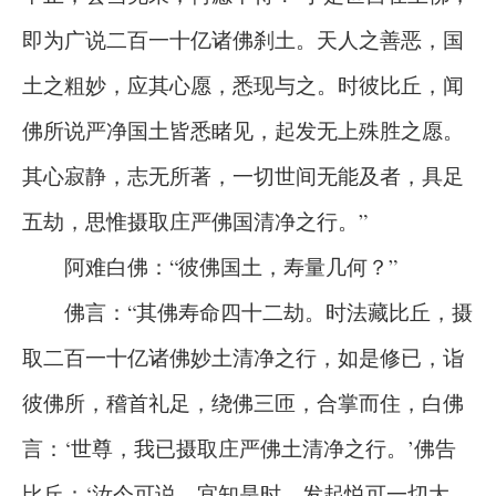
即为广说二百一十亿诸佛刹土。天人之善恶，国
土之粗妙，应其心愿，悉现与之。时彼比丘，闻
佛所说严净国土皆悉睹见，起发无上殊胜之愿。
其心寂静，志无所著，一切世间无能及者，具足
五劫，思惟摄取庄严佛国清净之行。”
阿难白佛：“彼佛国土，寿量几何？”
佛言：“其佛寿命四十二劫。时法藏比丘，摄
取二百一十亿诸佛妙土清净之行，如是修已，诣
彼佛所，稽首礼足，绕佛三匝，合掌而住，白佛
言：‘世尊，我已摄取庄严佛土清净之行。’佛告
比丘：‘汝今可说，宜知是时，发起悦可一切大