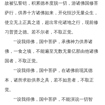
故被弘誓铠，积累德本度脱一切，游诸佛国修菩
萨行，供养十方诸佛如来，开化恒沙无量众生，
使立无上正真之道，超出常伦诸地之行，现前修
习普贤之德。若不尔者，不取正觉。
“‘设我得佛，国中菩萨，承佛神力供养诸
佛，一食之顷，不能遍至无数无量亿那由他诸佛
国者，不取正觉。
“‘设我得佛，国中菩萨，在诸佛前现其德
本，诸所求欲供养之具，若不如意者，不取正
觉。
“‘设我得佛，国中菩萨，不能演说一切智