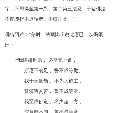
字，不即得至第一忍、第二第三法忍，于诸佛法
不能即得不退转者，不取正觉。’”
佛告阿难：“尔时，法藏比丘说此愿已，以偈颂
曰：
“‘我建超世愿， 必至无上道，
斯愿不满足， 誓不成等觉。
我于无量劫， 不为大施主，
普济诸贫苦， 誓不成等觉。
我至成佛道， 名声超十方，
究竟靡不闻， 誓不成等觉。