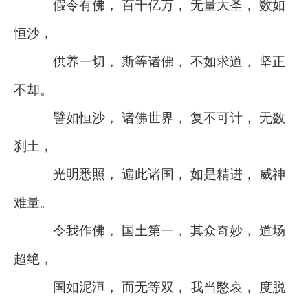
假令有佛， 百千亿万， 无量大圣， 数如
恒沙，
供养一切， 斯等诸佛， 不如求道， 坚正
不却。
譬如恒沙， 诸佛世界， 复不可计， 无数
刹土，
光明悉照， 遍此诸国， 如是精进， 威神
难量。
令我作佛， 国土第一， 其众奇妙， 道场
超绝，
国如泥洹， 而无等双， 我当愍哀， 度脱