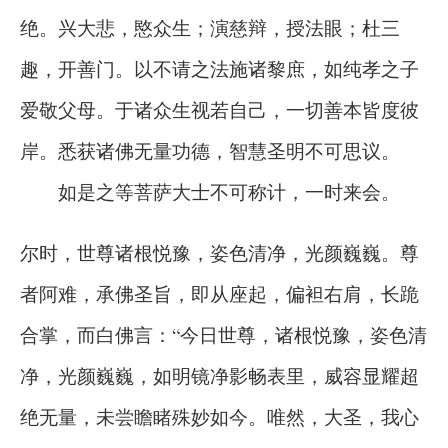
绝。兴大悲，愍众生；演慈辩，授法眼；杜三
趣，开善门。以不请之法施诸黎庶，如纯孝之子
爱敬父母。于诸众生视若自己，一切善本皆度彼
岸。悉获诸佛无量功德，智慧圣明不可思议。
如是之等菩萨大士不可称计，一时来会。
尔时，世尊诸根悦豫，姿色清净，光颜巍巍。尊
者阿难，承佛圣旨，即从座起，偏袒右肩，长跪
合掌，而白佛言：“今日世尊，诸根悦豫，姿色清
净，光颜巍巍，如明镜净影畅表里，威容显耀超
绝无量，未尝瞻睹殊妙如今。唯然，大圣，我心