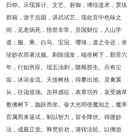
归仰。示现算计、文艺、射御，博综道术，贯练
群籍，游于后园，讲武试艺。现处宫中色味之
间，见老病死，悟世非常。弃国财位，入山学
道；服、乘、白马、宝冠、璎珞，遣之令还，舍
珍妙衣而著法服。剃除须发，端坐树下，勤苦六
年，行如所应。现五浊刹，随顺群生。示有尘
垢，沐浴金流。天按树枝，得攀出池。灵禽翼
从，往诣道场。吉祥感征，表章功祚，哀受施草
敷佛树下，跏趺而坐。奋大光明使魔知之，魔率
官属而来逼试，制以智力，皆令降伏。得微妙
法，成最正觉。释梵祈劝，请转法轮。以佛游