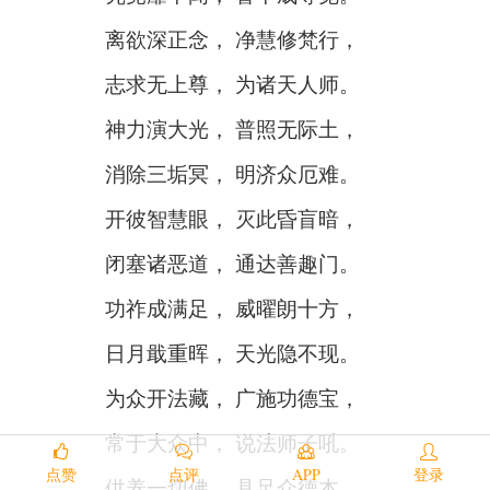
离欲深正念， 净慧修梵行，
志求无上尊， 为诸天人师。
神力演大光， 普照无际土，
消除三垢冥， 明济众厄难。
开彼智慧眼， 灭此昏盲暗，
闭塞诸恶道， 通达善趣门。
功祚成满足， 威曜朗十方，
日月戢重晖， 天光隐不现。
为众开法藏， 广施功德宝，
常于大众中， 说法师子吼。
点赞
点评
APP
登录
供养一切佛， 具足众德本，