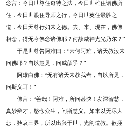
念言：今日世尊住奇特之法，今日世雄住诸佛所
住，今日世眼住导师之行，今日世英住最胜之
道，今日天尊行如来之德。去、来、现在，佛佛
相念，得无今佛念诸佛耶？何故威神光光乃尔？”
于是世尊告阿难曰：“云何阿难，诸天教汝来
问佛耶？自以慧见，问威颜乎？”
阿难白佛：“无有诸天来教我者，自以所见，
问斯义耳！”
佛言：“善哉！阿难，所问甚快！发深智慧，
真妙辩才，愍念众生，问斯慧义。如来以无尽大
悲，矜哀三界，所以出兴于世，光阐道教。欲拯