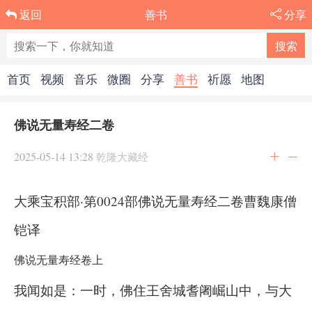
善书
分享
返回
首页
视频
音乐
微圈
分享
善书
祈愿
地图
佛说无量寿经二卷
2025-05-14 13:28
乾隆大藏经
大乘宝积部·第0024部佛说无量寿经二卷曹魏康僧
铠译
佛说无量寿经卷上
我闻如是：一时，佛住王舍城耆阇崛山中，与大