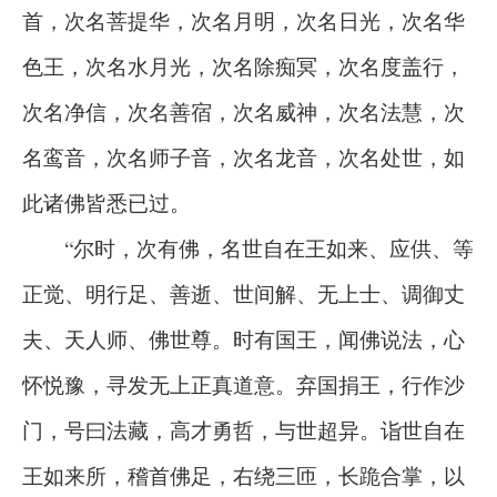
首，次名菩提华，次名月明，次名日光，次名华
色王，次名水月光，次名除痴冥，次名度盖行，
次名净信，次名善宿，次名威神，次名法慧，次
名鸾音，次名师子音，次名龙音，次名处世，如
此诸佛皆悉已过。
“尔时，次有佛，名世自在王如来、应供、等
正觉、明行足、善逝、世间解、无上士、调御丈
夫、天人师、佛世尊。时有国王，闻佛说法，心
怀悦豫，寻发无上正真道意。弃国捐王，行作沙
门，号曰法藏，高才勇哲，与世超异。诣世自在
王如来所，稽首佛足，右绕三匝，长跪合掌，以