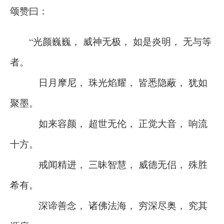
颂赞曰：
“光颜巍巍， 威神无极， 如是炎明， 无与等
者。
日月摩尼， 珠光焰耀， 皆悉隐蔽， 犹如
聚墨。
如来容颜， 超世无伦， 正觉大音， 响流
十方。
戒闻精进， 三昧智慧， 威德无侣， 殊胜
希有。
深谛善念， 诸佛法海， 穷深尽奥， 究其