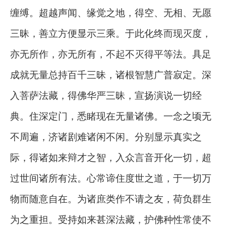
缠缚。超越声闻、缘觉之地，得空、无相、无愿
三昧，善立方便显示三乘。于此化终而现灭度，
亦无所作，亦无所有，不起不灭得平等法。具足
成就无量总持百千三昧，诸根智慧广普寂定。深
入菩萨法藏，得佛华严三昧，宣扬演说一切经
典。住深定门，悉睹现在无量诸佛。一念之顷无
不周遍，济诸剧难诸闲不闲。分别显示真实之
际，得诸如来辩才之智，入众言音开化一切，超
过世间诸所有法。心常谛住度世之道，于一切万
物而随意自在。为诸庶类作不请之友，荷负群生
为之重担。受持如来甚深法藏，护佛种性常使不