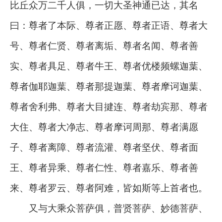
比丘众万二千人俱，一切大圣神通已达，其名
曰：尊者了本际、尊者正愿、尊者正语、尊者大
号、尊者仁贤、尊者离垢、尊者名闻、尊者善
实、尊者具足、尊者牛王、尊者优楼频螺迦葉、
尊者伽耶迦葉、尊者那提迦葉、尊者摩诃迦葉、
尊者舍利弗、尊者大目揵连、尊者劫宾那、尊者
大住、尊者大净志、尊者摩诃周那、尊者满愿
子、尊者离障、尊者流灌、尊者坚伏、尊者面
王、尊者异乘、尊者仁性、尊者嘉乐、尊者善
来、尊者罗云、尊者阿难，皆如斯等上首者也。
又与大乘众菩萨俱，普贤菩萨、妙德菩萨、