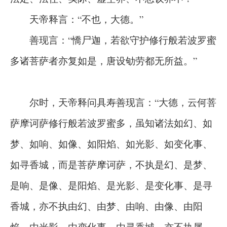
天帝释言：“不也，大德。”
善现言：“憍尸迦，若欲守护修行般若波罗蜜
多诸菩萨者亦复如是，唐设劬劳都无所益。”
尔时，天帝释问具寿善现言：“大德，云何菩
萨摩诃萨修行般若波罗蜜多，虽知诸法如幻、如
梦、如响、如像、如阳焰、如光影、如变化事、
如寻香城，而是菩萨摩诃萨，不执是幻、是梦、
是响、是像、是阳焰、是光影、是变化事、是寻
香城，亦不执由幻、由梦、由响、由像、由阳
焰、由光影、由变化事、由寻香城，亦不执属