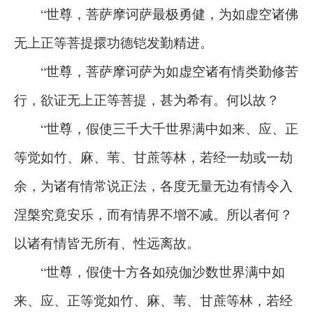
“世尊，菩萨摩诃萨最极勇健，为如虚空诸佛
无上正等菩提擐功德铠发勤精进。
“世尊，菩萨摩诃萨为如虚空诸有情类勤修苦
行，欲证无上正等菩提，甚为希有。何以故？
“世尊，假使三千大千世界满中如来、应、正
等觉如竹、麻、苇、甘蔗等林，若经一劫或一劫
余，为诸有情常说正法，各度无量无边有情令入
涅槃究竟安乐，而有情界不增不减。所以者何？
以诸有情皆无所有、性远离故。
“世尊，假使十方各如殑伽沙数世界满中如
来、应、正等觉如竹、麻、苇、甘蔗等林，若经