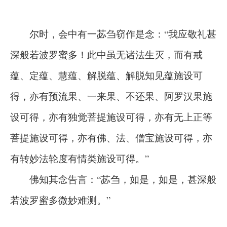
尔时，会中有一苾刍窃作是念：“我应敬礼甚
深般若波罗蜜多！此中虽无诸法生灭，而有戒
蕴、定蕴、慧蕴、解脱蕴、解脱知见蕴施设可
得，亦有预流果、一来果、不还果、阿罗汉果施
设可得，亦有独觉菩提施设可得，亦有无上正等
菩提施设可得，亦有佛、法、僧宝施设可得，亦
有转妙法轮度有情类施设可得。”
佛知其念告言：“苾刍，如是，如是，甚深般
若波罗蜜多微妙难测。”