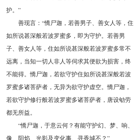
护。”
善现言：“憍尸迦，若善男子、善女人等，住
如所说甚深般若波罗蜜多，即为守护。若善男
子、善女人等，住如所说甚深般若波罗蜜多常不
远离，当知一切人非人等伺求其便欲为损害，终
不能得。憍尸迦，若欲守护住如所说甚深般若波
罗蜜多诸菩萨者，无异为欲守护虚空。憍尸迦，
若欲守护修行般若波罗蜜多诸菩萨者，唐设劬劳
都无所益。
“憍尸迦，于意云何？有能守护幻、梦、响、
像、阳焰、光影及变化事、寻香城不？”